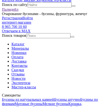
Каталог
Мои заказы
Скидки
Мастер-классы
Поиск по сайту
Палмдейл
Очарование бусинами - бусины, фурнитура, жемчуг
Регистрация
Войти
интернет-магазин
8 965 700 10 60
Отвечаем в MAX
Поиск товаров
Каталог
Минералы
Новинки
Оплата
Доставка
Контакты
Скидки
Отзывы
Новости
Экспертиза
Мастер-классы
Самоцветы
Бусины из натуральных камней
Бусины штучно
Бусины по
формам
Матовые бусины
Мелкие бусины
Крошка,