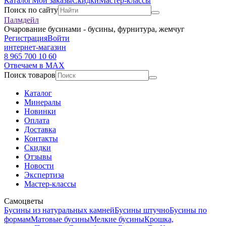
Каталог
Мои заказы
Скидки
Мастер-классы
Поиск по сайту
Палмдейл
Очарование бусинами - бусины, фурнитура, жемчуг
Регистрация
Войти
интернет-магазин
8 965 700 10 60
Отвечаем в MAX
Поиск товаров
Каталог
Минералы
Новинки
Оплата
Доставка
Контакты
Скидки
Отзывы
Новости
Экспертиза
Мастер-классы
Самоцветы
Бусины из натуральных камней
Бусины штучно
Бусины по
формам
Матовые бусины
Мелкие бусины
Крошка,