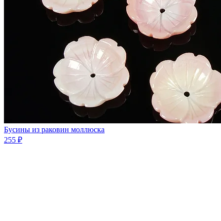
Бусины из раковин моллюска
255 ₽