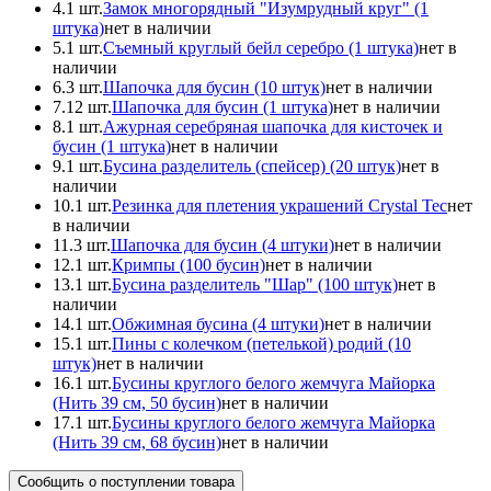
4.
1 шт.
Замок многорядный "Изумрудный круг" (1
штука)
нет в наличии
5.
1 шт.
Съемный круглый бейл серебро (1 штука)
нет в
наличии
6.
3 шт.
Шапочка для бусин (10 штук)
нет в наличии
7.
12 шт.
Шапочка для бусин (1 штука)
нет в наличии
8.
1 шт.
Ажурная серебряная шапочка для кисточек и
бусин (1 штука)
нет в наличии
9.
1 шт.
Бусина разделитель (спейсер) (20 штук)
нет в
наличии
10.
1 шт.
Pезинка для плетения украшений Crystal Tec
нет
в наличии
11.
3 шт.
Шапочка для бусин (4 штуки)
нет в наличии
12.
1 шт.
Кримпы (100 бусин)
нет в наличии
13.
1 шт.
Бусина разделитель "Шар" (100 штук)
нет в
наличии
14.
1 шт.
Обжимная бусина (4 штуки)
нет в наличии
15.
1 шт.
Пины с колечком (петелькой) родий (10
штук)
нет в наличии
16.
1 шт.
Бусины круглого белого жемчуга Майорка
(Нить 39 см, 50 бусин)
нет в наличии
17.
1 шт.
Бусины круглого белого жемчуга Майорка
(Нить 39 см, 68 бусин)
нет в наличии
Сообщить о поступлении товара