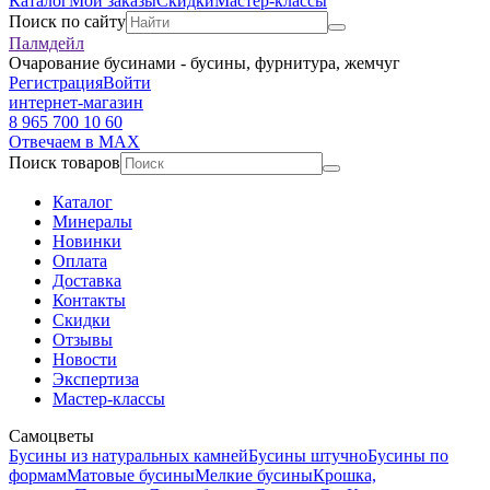
Каталог
Мои заказы
Скидки
Мастер-классы
Поиск по сайту
Палмдейл
Очарование бусинами - бусины, фурнитура, жемчуг
Регистрация
Войти
интернет-магазин
8 965 700 10 60
Отвечаем в MAX
Поиск товаров
Каталог
Минералы
Новинки
Оплата
Доставка
Контакты
Скидки
Отзывы
Новости
Экспертиза
Мастер-классы
Самоцветы
Бусины из натуральных камней
Бусины штучно
Бусины по
формам
Матовые бусины
Мелкие бусины
Крошка,