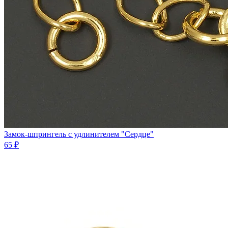
Замок-шпрингель с удлинителем "Сердце"
65 ₽