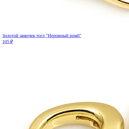
Золотой замочек тогл "Неровный ромб"
105 ₽