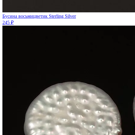
Бусина восьмицветик Sterling Silver
245 ₽