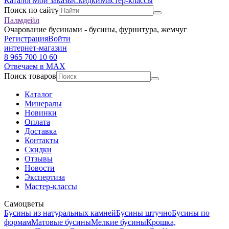
Каталог
Мои заказы
Скидки
Мастер-классы
Поиск по сайту
Палмдейл
Очарование бусинами - бусины, фурнитура, жемчуг
Регистрация
Войти
интернет-магазин
8 965 700 10 60
Отвечаем в MAX
Поиск товаров
Каталог
Минералы
Новинки
Оплата
Доставка
Контакты
Скидки
Отзывы
Новости
Экспертиза
Мастер-классы
Самоцветы
Бусины из натуральных камней
Бусины штучно
Бусины по
формам
Матовые бусины
Мелкие бусины
Крошка,