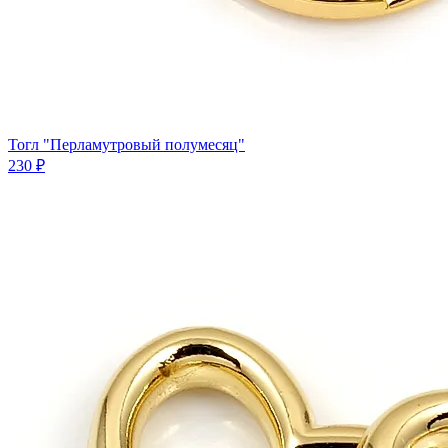
Тогл "Перламутровый полумесяц"
230 ₽