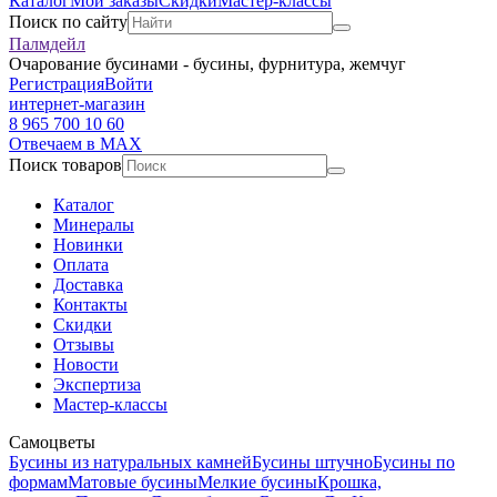
Каталог
Мои заказы
Скидки
Мастер-классы
Поиск по сайту
Палмдейл
Очарование бусинами - бусины, фурнитура, жемчуг
Регистрация
Войти
интернет-магазин
8 965 700 10 60
Отвечаем в MAX
Поиск товаров
Каталог
Минералы
Новинки
Оплата
Доставка
Контакты
Скидки
Отзывы
Новости
Экспертиза
Мастер-классы
Самоцветы
Бусины из натуральных камней
Бусины штучно
Бусины по
формам
Матовые бусины
Мелкие бусины
Крошка,