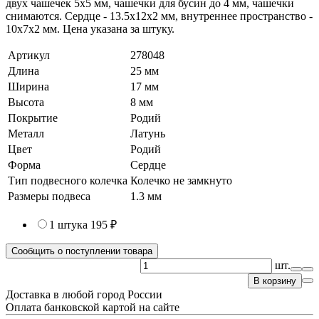
двух чашечек 5х5 мм, чашечки для бусин до 4 мм, чашечки
снимаются. Сердце - 13.5х12х2 мм, внутреннее пространство -
10х7х2 мм. Цена указана за штуку.
Артикул
278048
Длина
25 мм
Ширина
17 мм
Высота
8 мм
Покрытие
Родий
Металл
Латунь
Цвет
Родий
Форма
Сердце
Тип подвесного колечка
Колечко не замкнуто
Размеры подвеса
1.3 мм
1 штука
195 ₽
Сообщить о поступлении товара
шт.
В корзину
Доставка в любой город России
Оплата банковской картой на сайте