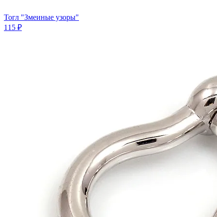
Тогл "Змеиные узоры"
115 ₽