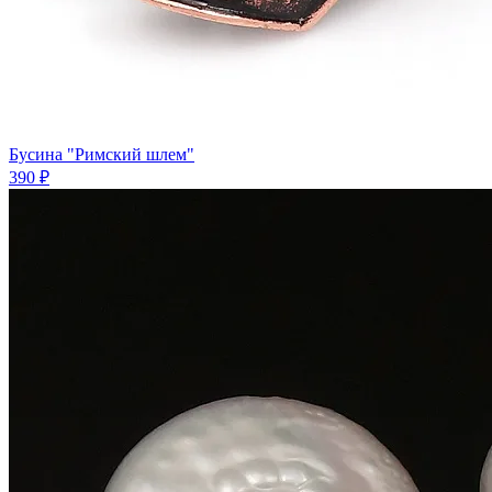
Бусина "Римский шлем"
390 ₽