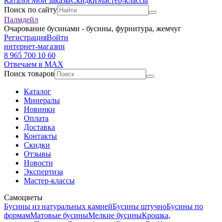
Каталог
Мои заказы
Скидки
Мастер-классы
Поиск по сайту
Палмдейл
Очарование бусинами - бусины, фурнитура, жемчуг
Регистрация
Войти
интернет-магазин
8 965 700 10 60
Отвечаем в MAX
Поиск товаров
Каталог
Минералы
Новинки
Оплата
Доставка
Контакты
Скидки
Отзывы
Новости
Экспертиза
Мастер-классы
Самоцветы
Бусины из натуральных камней
Бусины штучно
Бусины по
формам
Матовые бусины
Мелкие бусины
Крошка,