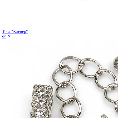
Тогл "Клевер"
95 ₽