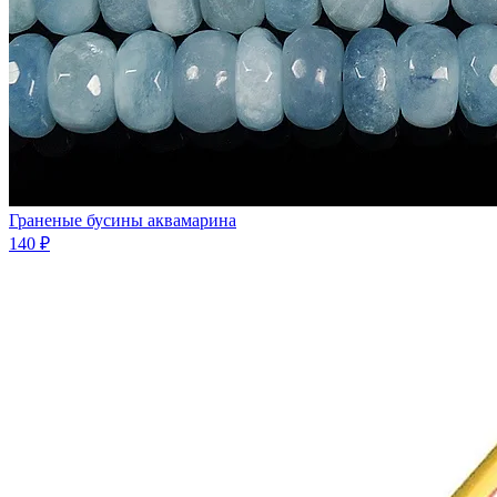
Граненые бусины аквамарина
140 ₽