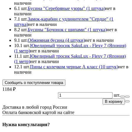
наличии
6.
1 шт.
Бусина "Серебряные узоры" (1 штука)
нет в
наличии
7.
1 шт.
Замок-карабин с удлинителем "Сердце" (1
штука)
нет в наличии
8.
2 шт.
Бусины "Бочонок с шипами" (1 штука)
нет в
наличии
9.
1 шт.
Обжимная бусина (4 штуки)
нет в наличии
10.
1 шт.
Ювелирный тросик SakuLux - Flexy 7 (Япония)
(1 метр)
нет в наличии
11.
1 шт.
Ювелирный тросик SakuLux - Flexy 7 (Япония)
(1 метр)
нет в наличии
12.
1 шт.
Пины с колечком черные А класс (10 штук)
нет в
наличии
Сообщить о поступлении товара
1184 ₽
шт.
В корзину
Доставка в любой город России
Оплата банковской картой на сайте
Нужна консультация?