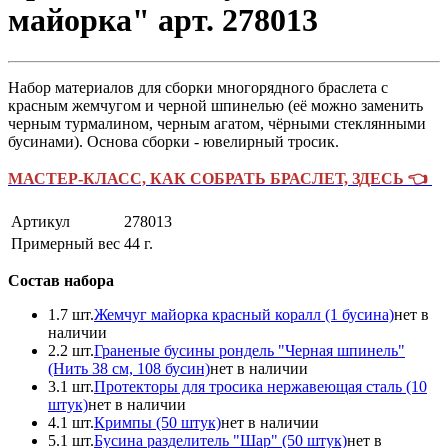
майорка" арт. 278013
Набор материалов для сборки многорядного браслета с
красным жемчугом и черной шпинелью (её можно заменить
черным турмалином, черным агатом, чёрными стеклянными
бусинами). Основа сборки - ювелирный тросик.
МАСТЕР-КЛАСС, КАК СОБРАТЬ БРАСЛЕТ, ЗДЕСЬ 👈
Артикул
278013
Примерный вес
44
г.
Состав набора
1.
7 шт.
Жемчуг майорка красный коралл (1 бусина)
нет в
наличии
2.
2 шт.
Граненые бусины рондель "Черная шпинель"
(Нить 38 см, 108 бусин)
нет в наличии
3.
1 шт.
Протекторы для тросика нержавеющая сталь (10
штук)
нет в наличии
4.
1 шт.
Кримпы (50 штук)
нет в наличии
5.
1 шт.
Бусина разделитель "Шар" (50 штук)
нет в