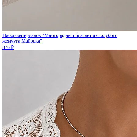
Набор материалов "Многорядный браслет из голубого
жемчуга Майорка"
876 ₽