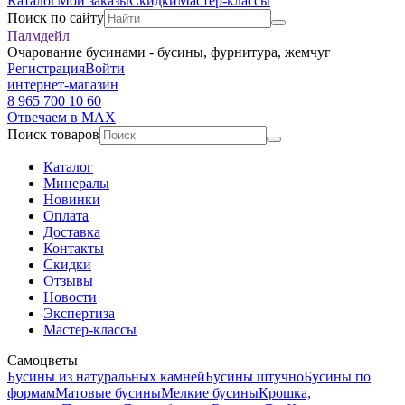
Каталог
Мои заказы
Скидки
Мастер-классы
Поиск по сайту
Палмдейл
Очарование бусинами - бусины, фурнитура, жемчуг
Регистрация
Войти
интернет-магазин
8 965 700 10 60
Отвечаем в MAX
Поиск товаров
Каталог
Минералы
Новинки
Оплата
Доставка
Контакты
Скидки
Отзывы
Новости
Экспертиза
Мастер-классы
Самоцветы
Бусины из натуральных камней
Бусины штучно
Бусины по
формам
Матовые бусины
Мелкие бусины
Крошка,