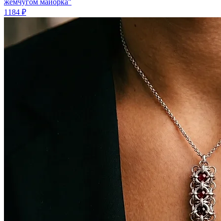
жемчугом майорка"
1184 ₽