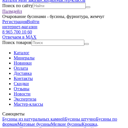
Каталог
Мои заказы
Скидки
Мастер-классы
Поиск по сайту
Палмдейл
Очарование бусинами - бусины, фурнитура, жемчуг
Регистрация
Войти
интернет-магазин
8 965 700 10 60
Отвечаем в MAX
Поиск товаров
Каталог
Минералы
Новинки
Оплата
Доставка
Контакты
Скидки
Отзывы
Новости
Экспертиза
Мастер-классы
Самоцветы
Бусины из натуральных камней
Бусины штучно
Бусины по
формам
Матовые бусины
Мелкие бусины
Крошка,