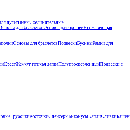
для пусет
Пины
Соединительные
Основы для браслетов
Основы для брошей
Нержавеющая
епочки
Основы для браслетов
Подвески
Бусины
Рамки для
ий
Крест
Жемчуг птичья лапка
Полупросверленный
Подвески с
новые
Трубочки
Косточки
Спейсеры
Биконусы
Капли
Оливки
Башен