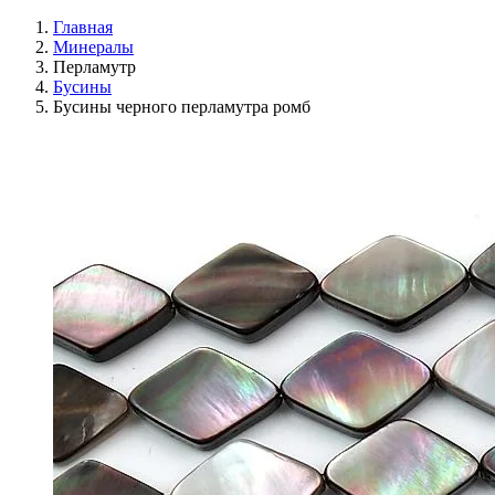
Главная
Минералы
Перламутр
Бусины
Бусины черного перламутра ромб