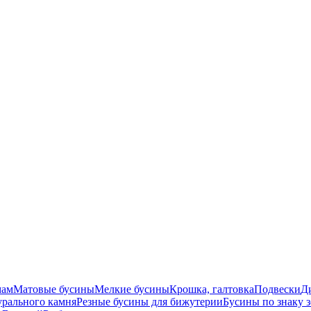
мам
Матовые бусины
Мелкие бусины
Крошка, галтовка
Подвески
Д
урального камня
Резные бусины для бижутерии
Бусины по знаку 