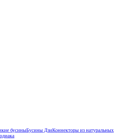
икие бусины
Бусины Дзи
Коннекторы из натуральных
зодиака