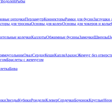
г
Водолей
Рыбы
зовые цепочки
Перламутр
Коннекторы
Рамки для бусин
Заглушки 
кторы для тросика
Основы для колец
Основы для чокеров и колье
ительные колечки
Каллоты
Обжимные бусины
Замочки
Швензы
Ц
рямоугольник
Овал
Сердце
Кеши
Капля
Арахис
Жемчуг без отверст
угом
Браслеты с жемчугом
летка
Бива
ики
Звезды
Кубики
Рондели
Клевер
Сердечки
Бочонок
Круглые
Нео