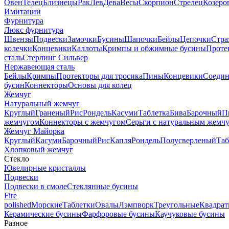
Овен
Телец
Близнецы
Рак
Лев
Дева
Весы
Скорпион
Стрелец
Козеро
Имитации
Фурнитура
Люкс фурнитура
Швензы
Подвески
Замочки
Бусины
Шапочки
Бейлы
Цепочки
Стра
колечки
Концевики
Каллоты
Кримпы и обжимные бусины
Проте
сталь
Стерлинг Сильвер
Нержавеющая сталь
Бейлы
Кримпы
Протекторы для тросика
Пины
Концевики
Соедин
бусин
Коннекторы
Основы для колец
Жемчуг
Натуральный жемчуг
Круглый
Граненый
Рис
Рондель
Касуми
Таблетка
Бива
Барочный
П
жемчугом
Коннекторы с жемчугом
Серьги с натуральным жемч
Жемчуг Майорка
Круглый
Касуми
Барочный
Рис
Капля
Рондель
Полусверленый
Таб
Хлопковый жемчуг
Стекло
Ювелирные кристаллы
Подвески
Подвески в смоле
Стеклянные бусины
Fire
polished
Морские
Таблетки
Овалы
Лэмпворк
Треугольные
Квадрат
Керамические бусины
Фарфоровые бусины
Каучуковые бусины
Разное