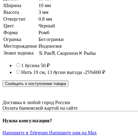
Ширина
10 мм
Высота
3 мм
Отверстие
0.8 мм
Цвет
Черный
Форма
Ромб
Огранка
Без огранки
Месторождение
Индонезия
Знаки зодиака
♋ Рак
♏ Скорпион
♓ Рыбы
1 бусина
50 ₽
Нить 19 см, 13 бусин
выгода -25%
600 ₽
Сообщить о поступлении товара
Доставка в любой город России
Оплата банковской картой на сайте
Нужна консультация?
Напишите в Telegram
Напишите нам на Max