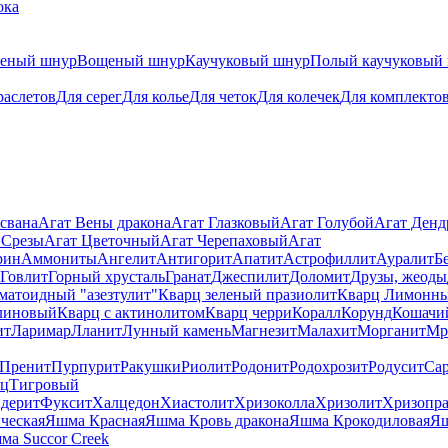
ока
теный шнур
Вощеный шнур
Каучуковый шнур
Полый каучуковый
раслетов
Для серег
Для колье
Для четок
Для колечек
Для комплекто
свана
Агат Вены дракона
Агат Глазковый
Агат Голубой
Агат Ден
 Срезы
Агат Цветочный
Агат Черепаховый
Агат
рин
Аммониты
Ангелит
Антигорит
Апатит
Астрофиллит
Ауралит
Б
Говлит
Горный хрусталь
Гранат
Джеспилит
Доломит
Друзы, жеоды
матоидный "азезтулит"
Кварц зеленый празиолит
Кварц Лимонн
линовый
Кварц с актинолитом
Кварц черри
Коралл
Корунд
Кошачи
ит
Ларимар
Лланит
Лунный камень
Магнезит
Малахит
Морганит
Мр
Пренит
Пурпурит
Ракушки
Риолит
Родонит
Родохрозит
Родусит
Са
рц
Тигровый
дерит
Фуксит
Халцедон
Хиастолит
Хризоколла
Хризолит
Хризопра
ческая
Яшма Красная
Яшма Кровь дракона
Яшма Крокодиловая
Яш
ма Succor Creek