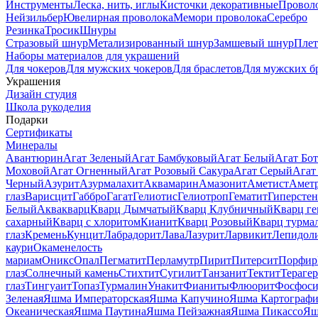
Инструменты
Леска, нить, иглы
Кисточки декоративные
Провол
Нейзильбер
Ювелирная проволока
Мемори проволока
Серебро
Резинка
Тросик
Шнуры
Стразовый шнур
Метализированный шнур
Замшевый шнур
Пле
Наборы материалов для украшений
Для чокеров
Для мужских чокеров
Для браслетов
Для мужских б
Украшения
Дизайн студия
Школа рукоделия
Подарки
Сертификаты
Минералы
Авантюрин
Агат Зеленый
Агат Бамбуковый
Агат Белый
Агат Бот
Моховой
Агат Огненный
Агат Розовый Сакура
Агат Серый
Агат
Черный
Азурит
Азурмалахит
Аквамарин
Амазонит
Аметист
Амет
глаз
Варисцит
Габбро
Гагат
Гелиотис
Гелиотроп
Гематит
Гиперстен
Белый
Аквакварц
Кварц Дымчатый
Кварц Клубничный
Кварц ге
сахарный
Кварц с хлоритом
Кианит
Кварц Розовый
Кварц турма
глаз
Кремень
Кунцит
Лабрадорит
Лава
Лазурит
Ларвикит
Лепидол
каури
Окаменелость
мариам
Оникс
Опал
Пегматит
Перламутр
Пирит
Питерсит
Порфир
глаз
Солнечный камень
Стихтит
Сугилит
Танзанит
Тектит
Тераге
глаз
Тингуаит
Топаз
Турмалин
Унакит
Фианиты
Флюорит
Фосфоси
Зеленая
Яшма Императорская
Яшма Капучино
Яшма Картографи
Океаническая
Яшма Паутина
Яшма Пейзажная
Яшма Пикассо
Яш