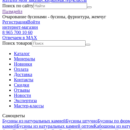
Каталог
Мои заказы
Скидки
Мастер-классы
Поиск по сайту
Палмдейл
Очарование бусинами - бусины, фурнитура, жемчуг
Регистрация
Войти
интернет-магазин
8 965 700 10 60
Отвечаем в MAX
Поиск товаров
Каталог
Минералы
Новинки
Оплата
Доставка
Контакты
Скидки
Отзывы
Новости
Экспертиза
Мастер-классы
Самоцветы
Бусины из натуральных камней
Бусины штучно
Бусины по фор
камней
Бусины из натуральных камней оптом
Кабошоны из нат