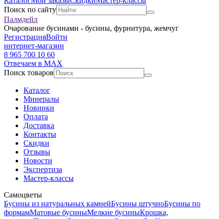
Каталог
Мои заказы
Скидки
Мастер-классы
Поиск по сайту
Палмдейл
Очарование бусинами - бусины, фурнитура, жемчуг
Регистрация
Войти
интернет-магазин
8 965 700 10 60
Отвечаем в MAX
Поиск товаров
Каталог
Минералы
Новинки
Оплата
Доставка
Контакты
Скидки
Отзывы
Новости
Экспертиза
Мастер-классы
Самоцветы
Бусины из натуральных камней
Бусины штучно
Бусины по
формам
Матовые бусины
Мелкие бусины
Крошка,