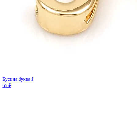
Бусина буква J
65 ₽