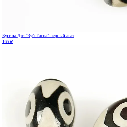
Бусина Дзи "Зуб Тигра" черный агат
165 ₽