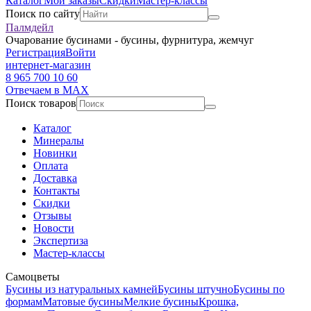
Каталог
Мои заказы
Скидки
Мастер-классы
Поиск по сайту
Палмдейл
Очарование бусинами - бусины, фурнитура, жемчуг
Регистрация
Войти
интернет-магазин
8 965 700 10 60
Отвечаем в MAX
Поиск товаров
Каталог
Минералы
Новинки
Оплата
Доставка
Контакты
Скидки
Отзывы
Новости
Экспертиза
Мастер-классы
Самоцветы
Бусины из натуральных камней
Бусины штучно
Бусины по
формам
Матовые бусины
Мелкие бусины
Крошка,