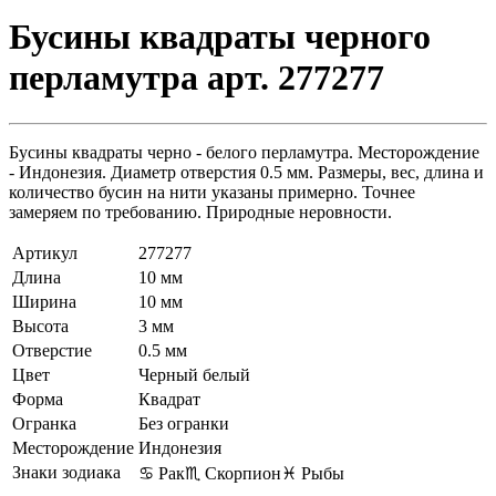
Бусины квадраты черного
перламутра арт. 277277
Бусины квадраты черно - белого перламутра. Месторождение
- Индонезия. Диаметр отверстия 0.5 мм. Размеры, вес, длина и
количество бусин на нити указаны примерно. Точнее
замеряем по требованию. Природные неровности.
Артикул
277277
Длина
10 мм
Ширина
10 мм
Высота
3 мм
Отверстие
0.5 мм
Цвет
Черный белый
Форма
Квадрат
Огранка
Без огранки
Месторождение
Индонезия
Знаки зодиака
♋ Рак
♏ Скорпион
♓ Рыбы