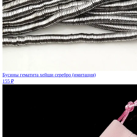
Бусины гематита хейши серебро (имитация)
155 ₽