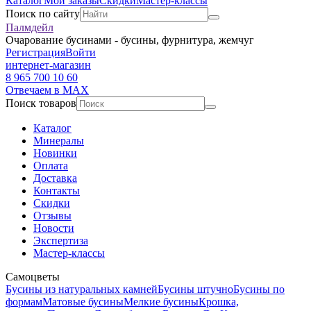
Каталог
Мои заказы
Скидки
Мастер-классы
Поиск по сайту
Палмдейл
Очарование бусинами - бусины, фурнитура, жемчуг
Регистрация
Войти
интернет-магазин
8 965 700 10 60
Отвечаем в MAX
Поиск товаров
Каталог
Минералы
Новинки
Оплата
Доставка
Контакты
Скидки
Отзывы
Новости
Экспертиза
Мастер-классы
Самоцветы
Бусины из натуральных камней
Бусины штучно
Бусины по
формам
Матовые бусины
Мелкие бусины
Крошка,