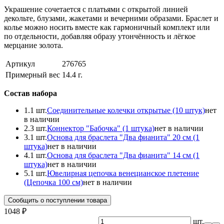
Украшение сочетается с платьями с открытой линией
декольте, блузами, жакетами и вечерними образами. Браслет и
колье можно носить вместе как гармоничный комплект или
по отдельности, добавляя образу утончённость и лёгкое
мерцание золота.
Артикул
276765
Примерный вес
14.4
г.
Состав набора
1.
1 шт.
Соединительные колечки открытые (10 штук)
нет
в наличии
2.
3 шт.
Коннектор "Бабочка" (1 штука)
нет в наличии
3.
1 шт.
Основа для браслета "Два фианита" 20 см (1
штука)
нет в наличии
4.
1 шт.
Основа для браслета "Два фианита" 14 см (1
штука)
нет в наличии
5.
1 шт.
Ювелирная цепочка венецианское плетение
(Цепочка 100 см)
нет в наличии
Сообщить о поступлении товара
1048 ₽
шт.