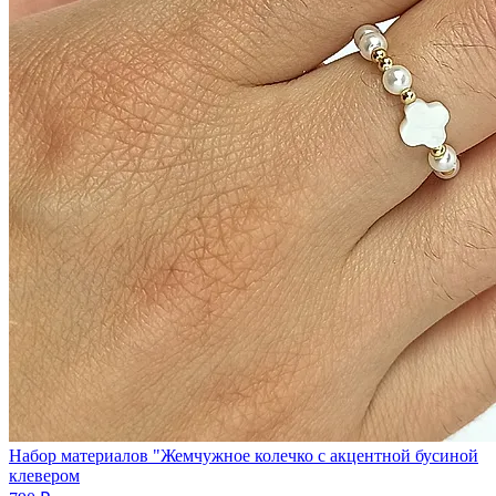
Набор материалов "Жемчужное колечко с акцентной бусиной
клевером