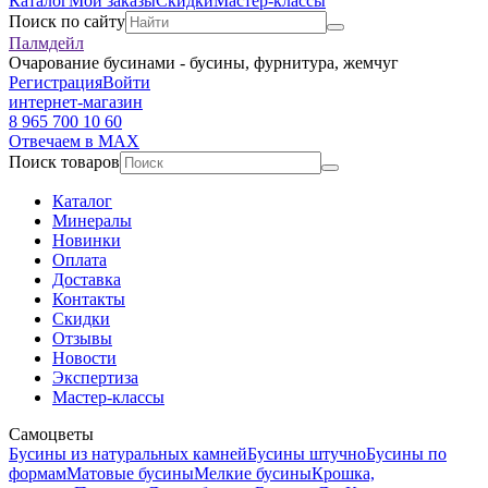
Каталог
Мои заказы
Скидки
Мастер-классы
Поиск по сайту
Палмдейл
Очарование бусинами - бусины, фурнитура, жемчуг
Регистрация
Войти
интернет-магазин
8 965 700 10 60
Отвечаем в MAX
Поиск товаров
Каталог
Минералы
Новинки
Оплата
Доставка
Контакты
Скидки
Отзывы
Новости
Экспертиза
Мастер-классы
Самоцветы
Бусины из натуральных камней
Бусины штучно
Бусины по
формам
Матовые бусины
Мелкие бусины
Крошка,