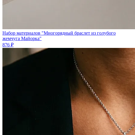
Набор материалов "Многорядный браслет из голубого
жемчуга Майорка"
876 ₽