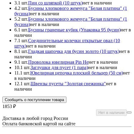
3.
1 шт.
Пин со шляпкой (10 штук)
нет в наличии
4.
2 шт.
Бусины хлопковогo жемчугa "Белая платина" (1
бусина)
нет в наличии
5.
2 шт.
Бусины хлопковогo жемчугa "Белая платина" (1
бусина)
нет в наличии
6.
1 шт.
Бусины граненые кубик (Упаковка 95 бусин)
нет в
наличии
7.
1 шт.
Соединительные колечки открытые овал (10
штук)
нет в наличии
8.
1 шт.
Гладкая шапочка для бусин золото (10 штук)
нет в
наличии
9.
1 шт.
Проволока ювелирная Pin He
нет в наличии
10.
1 шт.
Заглушки для пусeт (1 пара)
нет в наличии
11.
1 шт.
Ювелирная цепочка плоский бельцер (50 см)
нет
в наличии
12.
1 шт.
Швензы пусеты "Золотая снежинка"
нет в
наличии
Сообщить о поступлении товара
1853 ₽
Нет в наличии
Доставка в любой город России
Оплата банковской картой на сайте