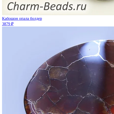
Кабошон опала болдер
3879 ₽