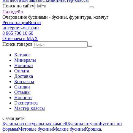
Каталог
Мои заказы
Скидки
Мастер-классы
Поиск по сайту
Палмдейл
Очарование бусинами - бусины, фурнитура, жемчуг
Регистрация
Войти
интернет-магазин
8 965 700 10 60
Отвечаем в MAX
Поиск товаров
Каталог
Минералы
Новинки
Оплата
Доставка
Контакты
Скидки
Отзывы
Новости
Экспертиза
Мастер-классы
Самоцветы
Бусины из натуральных камней
Бусины штучно
Бусины по
формам
Матовые бусины
Мелкие бусины
Крошка,