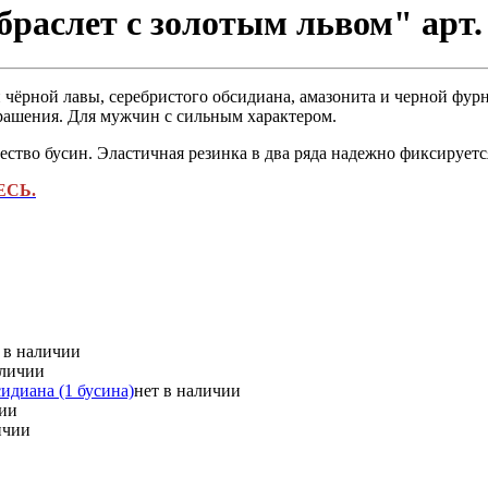
раслет с золотым львом" арт.
 чёрной лавы, серебристого обсидиана, амазонита и черной фур
рашения. Для мужчин с сильным характером.
ество бусин. Эластичная резинка в два ряда надежно фиксирует
ДЕСЬ.
 в наличии
аличии
идиана (1 бусина)
нет в наличии
чии
ичии