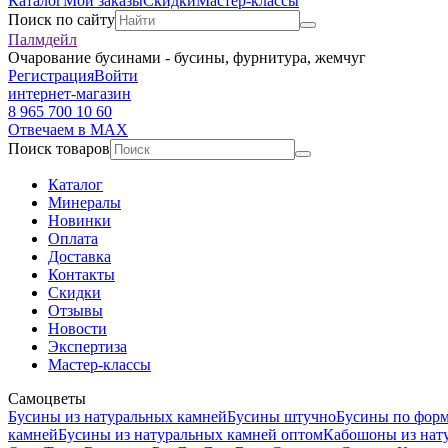
Каталог
Мои заказы
Скидки
Мастер-классы
Поиск по сайту
Палмдейл
Очарование бусинами - бусины, фурнитура, жемчуг
Регистрация
Войти
интернет-магазин
8 965 700 10 60
Отвечаем в MAX
Поиск товаров
Каталог
Минералы
Новинки
Оплата
Доставка
Контакты
Скидки
Отзывы
Новости
Экспертиза
Мастер-классы
Самоцветы
Бусины из натуральных камней
Бусины штучно
Бусины по фор
камней
Бусины из натуральных камней оптом
Кабошоны из нат