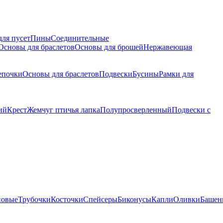
для пусет
Пины
Соединительные
Основы для браслетов
Основы для брошей
Нержавеющая
епочки
Основы для браслетов
Подвески
Бусины
Рамки для
ий
Крест
Жемчуг птичья лапка
Полупросверленный
Подвески с
новые
Трубочки
Косточки
Спейсеры
Биконусы
Капли
Оливки
Башен