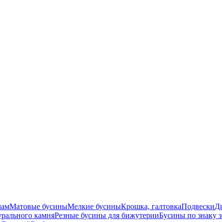
мам
Матовые бусины
Мелкие бусины
Крошка, галтовка
Подвески
Д
урального камня
Резные бусины для бижутерии
Бусины по знаку 