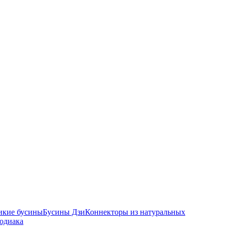
икие бусины
Бусины Дзи
Коннекторы из натуральных
зодиака