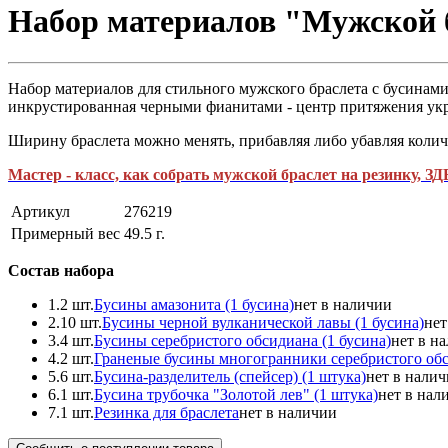
Набор материалов "Мужской б
Набор материалов для стильного мужского браслета с бусинами
инкрустированная черными фианитами - центр притяжения ук
Ширину браслета можно менять, прибавляя либо убавляя колич
Мастер - класс, как собрать мужской браслет на резинку, З
Артикул
276219
Примерный вес
49.5
г.
Состав набора
1.
2 шт.
Бусины амазонита (1 бусина)
нет в наличии
2.
10 шт.
Бусины черной вулканической лавы (1 бусина)
нет
3.
4 шт.
Бусины серебристого обсидиана (1 бусина)
нет в н
4.
2 шт.
Граненые бусины многогранники серебристого обс
5.
6 шт.
Бусина-разделитель (спейсер) (1 штука)
нет в нали
6.
1 шт.
Бусина трубочка "Золотой лев" (1 штука)
нет в нал
7.
1 шт.
Резинка для браслета
нет в наличии