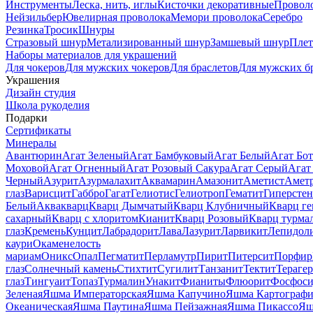
Инструменты
Леска, нить, иглы
Кисточки декоративные
Провол
Нейзильбер
Ювелирная проволока
Мемори проволока
Серебро
Резинка
Тросик
Шнуры
Стразовый шнур
Метализированный шнур
Замшевый шнур
Пле
Наборы материалов для украшений
Для чокеров
Для мужских чокеров
Для браслетов
Для мужских б
Украшения
Дизайн студия
Школа рукоделия
Подарки
Сертификаты
Минералы
Авантюрин
Агат Зеленый
Агат Бамбуковый
Агат Белый
Агат Бот
Моховой
Агат Огненный
Агат Розовый Сакура
Агат Серый
Агат
Черный
Азурит
Азурмалахит
Аквамарин
Амазонит
Аметист
Амет
глаз
Варисцит
Габбро
Гагат
Гелиотис
Гелиотроп
Гематит
Гиперстен
Белый
Аквакварц
Кварц Дымчатый
Кварц Клубничный
Кварц ге
сахарный
Кварц с хлоритом
Кианит
Кварц Розовый
Кварц турма
глаз
Кремень
Кунцит
Лабрадорит
Лава
Лазурит
Ларвикит
Лепидол
каури
Окаменелость
мариам
Оникс
Опал
Пегматит
Перламутр
Пирит
Питерсит
Порфир
глаз
Солнечный камень
Стихтит
Сугилит
Танзанит
Тектит
Тераге
глаз
Тингуаит
Топаз
Турмалин
Унакит
Фианиты
Флюорит
Фосфоси
Зеленая
Яшма Императорская
Яшма Капучино
Яшма Картографи
Океаническая
Яшма Паутина
Яшма Пейзажная
Яшма Пикассо
Яш