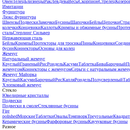
Овен
Телец
Близнецы
Рак
Лев
Дева
Весы
Скорпион
Стрелец
Козеро
Имитации
Фурнитура
Люкс фурнитура
Швензы
Подвески
Замочки
Бусины
Шапочки
Бейлы
Цепочки
Стра
колечки
Концевики
Каллоты
Кримпы и обжимные бусины
Проте
сталь
Стерлинг Сильвер
Нержавеющая сталь
Бейлы
Кримпы
Протекторы для тросика
Пины
Концевики
Соедин
бусин
Коннекторы
Основы для колец
Жемчуг
Натуральный жемчуг
Круглый
Граненый
Рис
Рондель
Касуми
Таблетка
Бива
Барочный
П
жемчугом
Коннекторы с жемчугом
Серьги с натуральным жемч
Жемчуг Майорка
Круглый
Касуми
Барочный
Рис
Капля
Рондель
Полусверленый
Таб
Хлопковый жемчуг
Стекло
Ювелирные кристаллы
Подвески
Подвески в смоле
Стеклянные бусины
Fire
polished
Морские
Таблетки
Овалы
Лэмпворк
Треугольные
Квадрат
Керамические бусины
Фарфоровые бусины
Каучуковые бусины
Разное