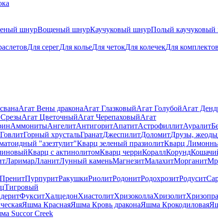
ока
теный шнур
Вощеный шнур
Каучуковый шнур
Полый каучуковый
раслетов
Для серег
Для колье
Для четок
Для колечек
Для комплекто
свана
Агат Вены дракона
Агат Глазковый
Агат Голубой
Агат Ден
 Срезы
Агат Цветочный
Агат Черепаховый
Агат
рин
Аммониты
Ангелит
Антигорит
Апатит
Астрофиллит
Ауралит
Б
Говлит
Горный хрусталь
Гранат
Джеспилит
Доломит
Друзы, жеоды
матоидный "азезтулит"
Кварц зеленый празиолит
Кварц Лимонн
линовый
Кварц с актинолитом
Кварц черри
Коралл
Корунд
Кошачи
ит
Ларимар
Лланит
Лунный камень
Магнезит
Малахит
Морганит
Мр
Пренит
Пурпурит
Ракушки
Риолит
Родонит
Родохрозит
Родусит
Са
рц
Тигровый
дерит
Фуксит
Халцедон
Хиастолит
Хризоколла
Хризолит
Хризопра
ческая
Яшма Красная
Яшма Кровь дракона
Яшма Крокодиловая
Яш
ма Succor Creek