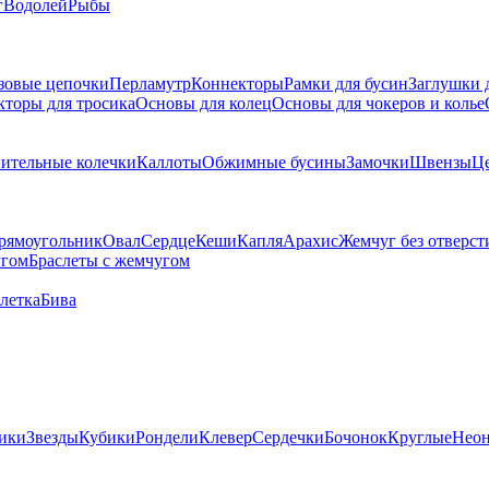
г
Водолей
Рыбы
зовые цепочки
Перламутр
Коннекторы
Рамки для бусин
Заглушки 
кторы для тросика
Основы для колец
Основы для чокеров и колье
ительные колечки
Каллоты
Обжимные бусины
Замочки
Швензы
Ц
рямоугольник
Овал
Сердце
Кеши
Капля
Арахис
Жемчуг без отверст
угом
Браслеты с жемчугом
летка
Бива
ики
Звезды
Кубики
Рондели
Клевер
Сердечки
Бочонок
Круглые
Нео