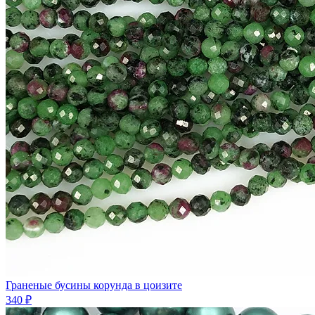
Граненые бусины корунда в цоизите
340 ₽