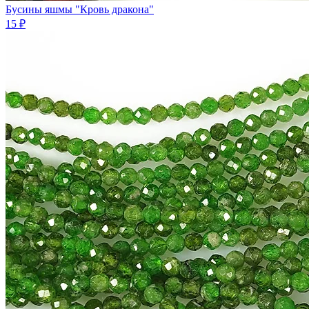
Бусины яшмы "Кровь дракона"
15 ₽