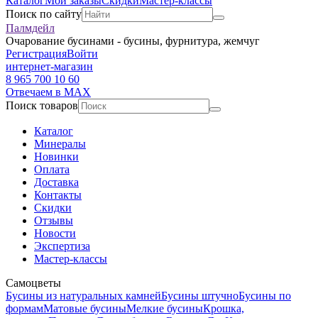
Каталог
Мои заказы
Скидки
Мастер-классы
Поиск по сайту
Палмдейл
Очарование бусинами - бусины, фурнитура, жемчуг
Регистрация
Войти
интернет-магазин
8 965 700 10 60
Отвечаем в MAX
Поиск товаров
Каталог
Минералы
Новинки
Оплата
Доставка
Контакты
Скидки
Отзывы
Новости
Экспертиза
Мастер-классы
Самоцветы
Бусины из натуральных камней
Бусины штучно
Бусины по
формам
Матовые бусины
Мелкие бусины
Крошка,