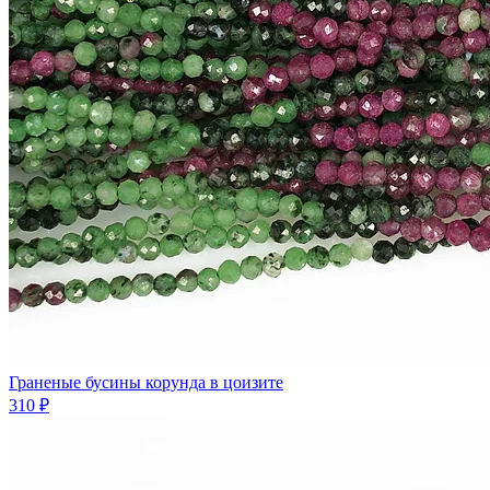
Граненые бусины корунда в цоизите
310 ₽