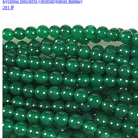
Бусины риолита (леопардовой яшмы)
281 ₽