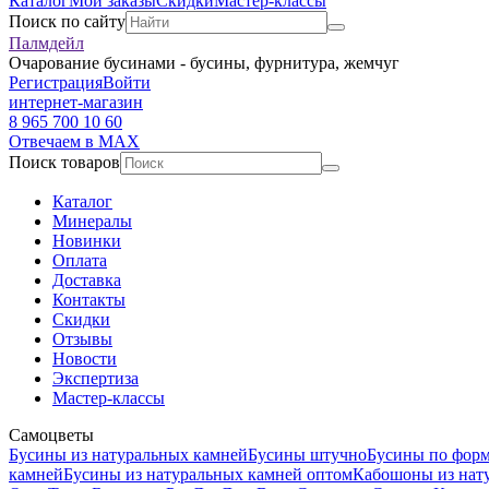
Каталог
Мои заказы
Скидки
Мастер-классы
Поиск по сайту
Палмдейл
Очарование бусинами - бусины, фурнитура, жемчуг
Регистрация
Войти
интернет-магазин
8 965 700 10 60
Отвечаем в MAX
Поиск товаров
Каталог
Минералы
Новинки
Оплата
Доставка
Контакты
Скидки
Отзывы
Новости
Экспертиза
Мастер-классы
Самоцветы
Бусины из натуральных камней
Бусины штучно
Бусины по фор
камней
Бусины из натуральных камней оптом
Кабошоны из нат