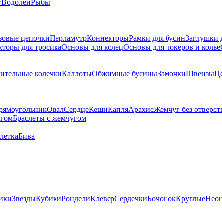
г
Водолей
Рыбы
зовые цепочки
Перламутр
Коннекторы
Рамки для бусин
Заглушки 
кторы для тросика
Основы для колец
Основы для чокеров и колье
ительные колечки
Каллоты
Обжимные бусины
Замочки
Швензы
Ц
рямоугольник
Овал
Сердце
Кеши
Капля
Арахис
Жемчуг без отверст
угом
Браслеты с жемчугом
летка
Бива
ики
Звезды
Кубики
Рондели
Клевер
Сердечки
Бочонок
Круглые
Нео