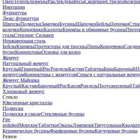
Овен
Телец
Близнецы
Рак
Лев
Дева
Весы
Скорпион
Стрелец
Козеро
Имитации
Фурнитура
Люкс фурнитура
Швензы
Подвески
Замочки
Бусины
Шапочки
Бейлы
Цепочки
Стра
колечки
Концевики
Каллоты
Кримпы и обжимные бусины
Проте
сталь
Стерлинг Сильвер
Нержавеющая сталь
Бейлы
Кримпы
Протекторы для тросика
Пины
Концевики
Соедин
бусин
Коннекторы
Основы для колец
Жемчуг
Натуральный жемчуг
Круглый
Граненый
Рис
Рондель
Касуми
Таблетка
Бива
Барочный
П
жемчугом
Коннекторы с жемчугом
Серьги с натуральным жемч
Жемчуг Майорка
Круглый
Касуми
Барочный
Рис
Капля
Рондель
Полусверленый
Таб
Хлопковый жемчуг
Стекло
Ювелирные кристаллы
Подвески
Подвески в смоле
Стеклянные бусины
Fire
polished
Морские
Таблетки
Овалы
Лэмпворк
Треугольные
Квадрат
Керамические бусины
Фарфоровые бусины
Каучуковые бусины
Разное