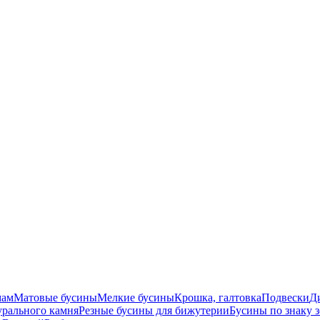
мам
Матовые бусины
Мелкие бусины
Крошка, галтовка
Подвески
Д
урального камня
Резные бусины для бижутерии
Бусины по знаку 