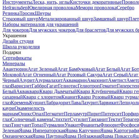
Инструменты
Леска, нить, иглы
Кисточки декоративные
Провол
Нейзильбер
Ювелирная проволока
Мемори проволока
Серебро
Резинка
Тросик
Шнуры
Стразовый шнур
Метализированный шнур
Замшевый шнур
Пле
Наборы материалов для украшений
Для чокеров
Для мужских чокеров
Для браслетов
Для мужских б
Украшения
Дизайн студия
Школа рукоделия
Подарки
Сертификаты
Минералы
Авантюрин
Агат Зеленый
Агат Бамбуковый
Агат Белый
Агат Бот
Моховой
Агат Огненный
Агат Розовый Сакура
Агат Серый
Агат
Черный
Азурит
Азурмалахит
Аквамарин
Амазонит
Аметист
Амет
глаз
Варисцит
Габбро
Гагат
Гелиотис
Гелиотроп
Гематит
Гиперстен
Белый
Аквакварц
Кварц Дымчатый
Кварц Клубничный
Кварц ге
сахарный
Кварц с хлоритом
Кианит
Кварц Розовый
Кварц турма
глаз
Кремень
Кунцит
Лабрадорит
Лава
Лазурит
Ларвикит
Лепидол
каури
Окаменелость
мариам
Оникс
Опал
Пегматит
Перламутр
Пирит
Питерсит
Порфир
глаз
Солнечный камень
Стихтит
Сугилит
Танзанит
Тектит
Тераге
глаз
Тингуаит
Топаз
Турмалин
Унакит
Фианиты
Флюорит
Фосфоси
Зеленая
Яшма Императорская
Яшма Капучино
Яшма Картографи
Океаническая
Яшма Паутина
Яшма Пейзажная
Яшма Пикассо
Яш