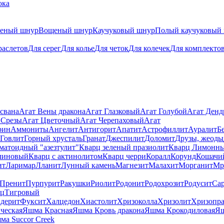
ока
теный шнур
Вощеный шнур
Каучуковый шнур
Полый каучуковый
раслетов
Для серег
Для колье
Для четок
Для колечек
Для комплекто
свана
Агат Вены дракона
Агат Глазковый
Агат Голубой
Агат Ден
 Срезы
Агат Цветочный
Агат Черепаховый
Агат
рин
Аммониты
Ангелит
Антигорит
Апатит
Астрофиллит
Ауралит
Б
Говлит
Горный хрусталь
Гранат
Джеспилит
Доломит
Друзы, жеоды
матоидный "азезтулит"
Кварц зеленый празиолит
Кварц Лимонн
линовый
Кварц с актинолитом
Кварц черри
Коралл
Корунд
Кошачи
ит
Ларимар
Лланит
Лунный камень
Магнезит
Малахит
Морганит
Мр
Пренит
Пурпурит
Ракушки
Риолит
Родонит
Родохрозит
Родусит
Са
рц
Тигровый
дерит
Фуксит
Халцедон
Хиастолит
Хризоколла
Хризолит
Хризопра
ческая
Яшма Красная
Яшма Кровь дракона
Яшма Крокодиловая
Яш
ма Succor Creek