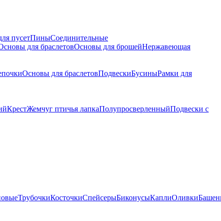
для пусет
Пины
Соединительные
Основы для браслетов
Основы для брошей
Нержавеющая
епочки
Основы для браслетов
Подвески
Бусины
Рамки для
ий
Крест
Жемчуг птичья лапка
Полупросверленный
Подвески с
новые
Трубочки
Косточки
Спейсеры
Биконусы
Капли
Оливки
Башен