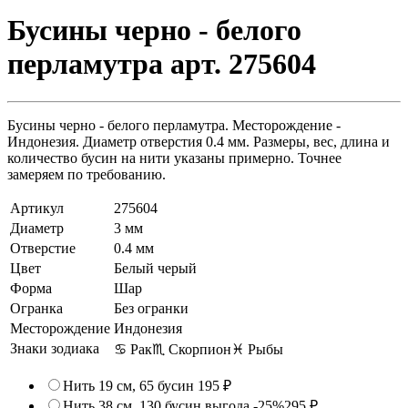
Бусины черно - белого
перламутра арт. 275604
Бусины черно - белого перламутра. Месторождение -
Индонезия. Диаметр отверстия 0.4 мм. Размеры, вес, длина и
количество бусин на нити указаны примерно. Точнее
замеряем по требованию.
Артикул
275604
Диаметр
3 мм
Отверстие
0.4 мм
Цвет
Белый черый
Форма
Шар
Огранка
Без огранки
Месторождение
Индонезия
Знаки зодиака
♋ Рак
♏ Скорпион
♓ Рыбы
Нить 19 см, 65 бусин
195 ₽
Нить 38 см, 130 бусин
выгода -25%
295 ₽