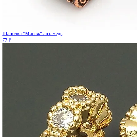
Шапочка "Мираж" ант. медь
77 ₽