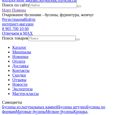
Каталог
Мои заказы
Скидки
Мастер-классы
Поиск по сайту
Норт Помона
Очарование бусинами - бусины, фурнитура, жемчуг
Регистрация
Войти
интернет-магазин
8 965 700 10 60
Отвечаем в MAX
Поиск товаров
Каталог
Минералы
Новинки
Оплата
Доставка
Контакты
Скидки
Отзывы
Новости
Экспертиза
Мастер-классы
Самоцветы
Бусины из натуральных камней
Бусины штучно
Бусины по
формам
Матовые бусины
Мелкие бусины
Крошка,