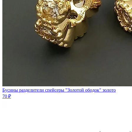
Бусины разделители спейсеры "Золотой ободок" золото
70 ₽