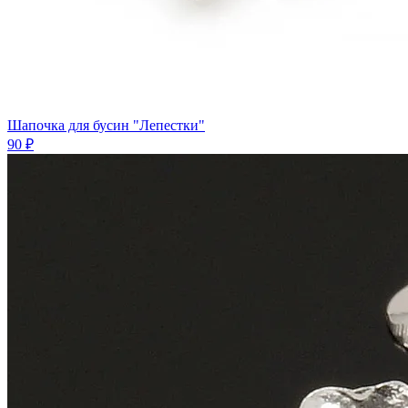
Шапочка для бусин "Лепестки"
90 ₽