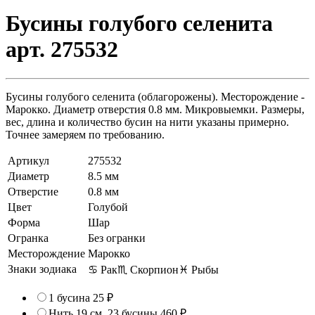
Бусины голубого селенита
арт. 275532
Бусины голубого селенита (облагорожены). Месторождение -
Марокко. Диаметр отверстия 0.8 мм. Микровыемки. Размеры,
вес, длина и количество бусин на нити указаны примерно.
Точнее замеряем по требованию.
Артикул
275532
Диаметр
8.5 мм
Отверстие
0.8 мм
Цвет
Голубой
Форма
Шар
Огранка
Без огранки
Месторождение
Марокко
Знаки зодиака
♋ Рак
♏ Скорпион
♓ Рыбы
1 бусина
25 ₽
Нить 19 см, 23 бусины
460 ₽