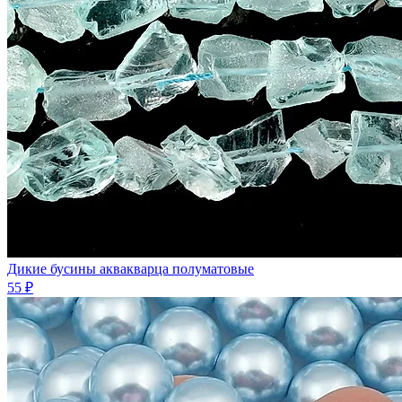
Дикие бусины аквакварца полуматовые
55 ₽