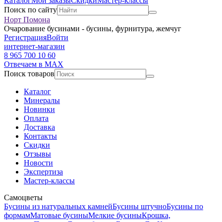
Каталог
Мои заказы
Скидки
Мастер-классы
Поиск по сайту
Норт Помона
Очарование бусинами - бусины, фурнитура, жемчуг
Регистрация
Войти
интернет-магазин
8 965 700 10 60
Отвечаем в MAX
Поиск товаров
Каталог
Минералы
Новинки
Оплата
Доставка
Контакты
Скидки
Отзывы
Новости
Экспертиза
Мастер-классы
Самоцветы
Бусины из натуральных камней
Бусины штучно
Бусины по
формам
Матовые бусины
Мелкие бусины
Крошка,