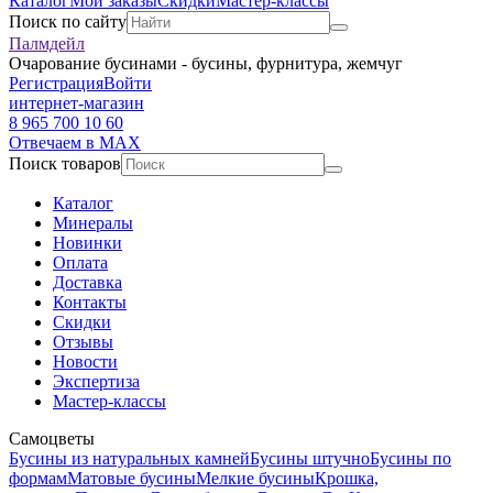
Каталог
Мои заказы
Скидки
Мастер-классы
Поиск по сайту
Палмдейл
Очарование бусинами - бусины, фурнитура, жемчуг
Регистрация
Войти
интернет-магазин
8 965 700 10 60
Отвечаем в MAX
Поиск товаров
Каталог
Минералы
Новинки
Оплата
Доставка
Контакты
Скидки
Отзывы
Новости
Экспертиза
Мастер-классы
Самоцветы
Бусины из натуральных камней
Бусины штучно
Бусины по
формам
Матовые бусины
Мелкие бусины
Крошка,