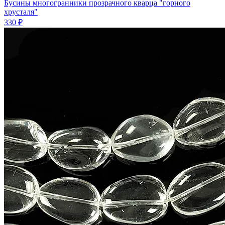
Бусины многогранники прозрачного кварца "горного
хрусталя"
330 ₽