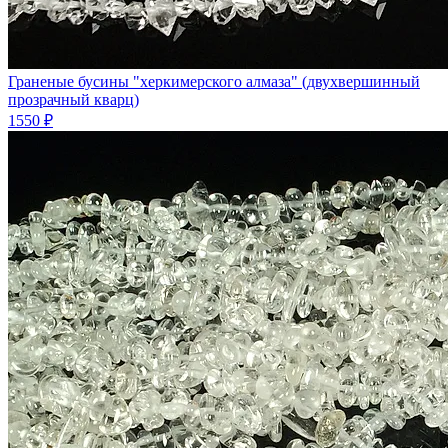
Граненые бусины "херкимерского алмаза" (двухвершинный
прозрачный кварц)
1550 ₽