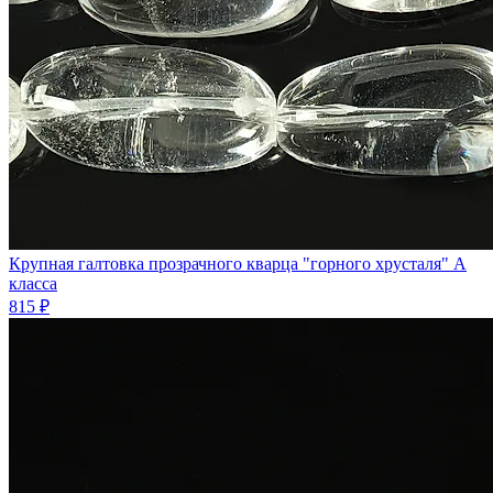
Крупная галтовка прозрачного кварца "горного хрусталя" А
класса
815 ₽