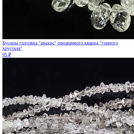
Бусины галтовка "арахис" прозрачного кварца "горного
хрусталя"
95 ₽