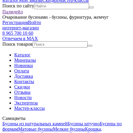
Каталог
Мои заказы
Скидки
Мастер-классы
Поиск по сайту
Палмдейл
Очарование бусинами - бусины, фурнитура, жемчуг
Регистрация
Войти
интернет-магазин
8 965 700 10 60
Отвечаем в MAX
Поиск товаров
Каталог
Минералы
Новинки
Оплата
Доставка
Контакты
Скидки
Отзывы
Новости
Экспертиза
Мастер-классы
Самоцветы
Бусины из натуральных камней
Бусины штучно
Бусины по
формам
Матовые бусины
Мелкие бусины
Крошка,