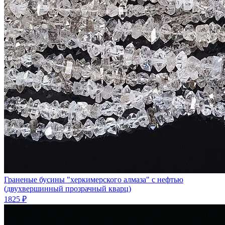
Граненые бусины "херкимерского алмаза" с нефтью
(двухвершинный прозрачный кварц)
1825 ₽