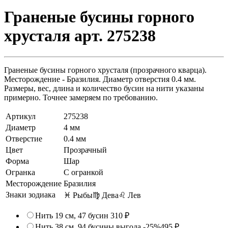
Граненые бусины горного
хрусталя арт. 275238
Граненые бусины горного хрусталя (прозрачного кварца).
Месторождение - Бразилия. Диаметр отверстия 0.4 мм.
Размеры, вес, длина и количество бусин на нити указаны
примерно. Точнее замеряем по требованию.
Артикул
275238
Диаметр
4 мм
Отверстие
0.4 мм
Цвет
Прозрачный
Форма
Шар
Огранка
С огранкой
Месторождение
Бразилия
Знаки зодиака
♓ Рыбы
♍ Дева
♌ Лев
Нить 19 см, 47 бусин
310 ₽
Нить 38 см, 94 бусины
выгода -25%
495 ₽