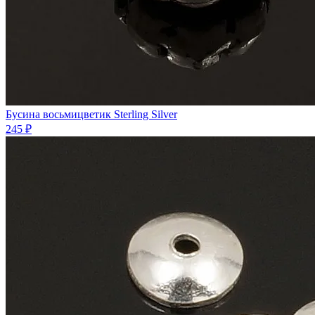
Бусина восьмицветик Sterling Silver
245 ₽