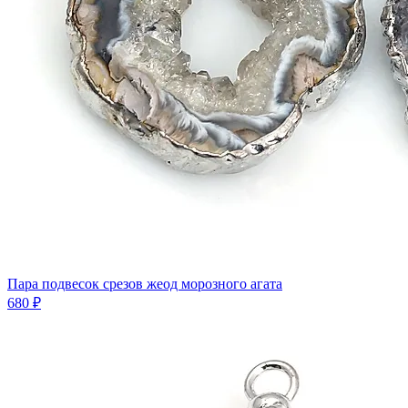
Пара подвесок срезов жеод морозного агата
680 ₽