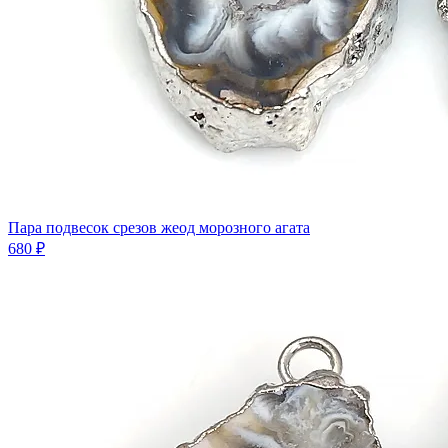
Пара подвесок срезов жеод морозного агата
680 ₽