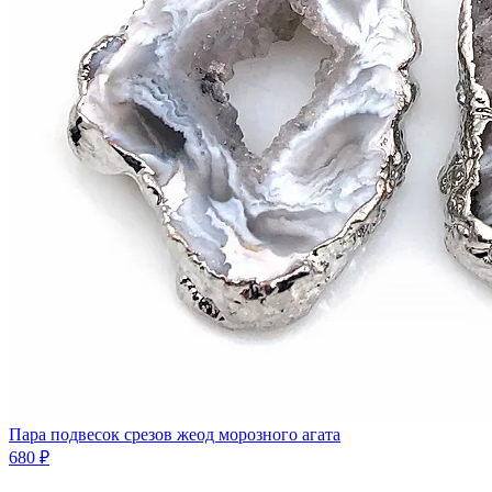
Пара подвесок срезов жеод морозного агата
680 ₽