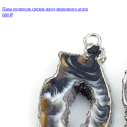
Пара подвесок срезов жеод морозного агата
680 ₽