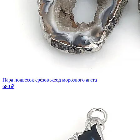
Пара подвесок срезов жеод морозного агата
680 ₽