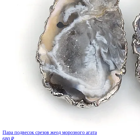
Пара подвесок срезов жеод морозного агата
680 ₽