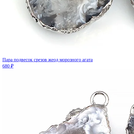
Пара подвесок срезов жеод морозного агата
680 ₽