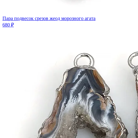
Пара подвесок срезов жеод морозного агата
680 ₽