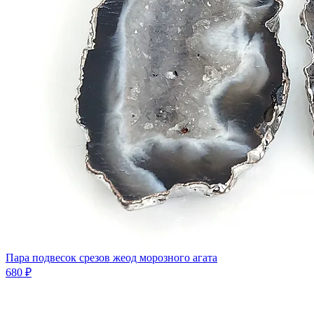
Пара подвесок срезов жеод морозного агата
680 ₽