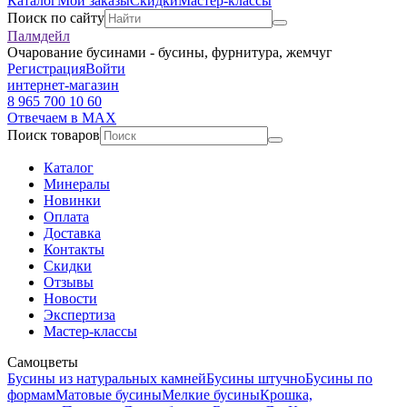
Каталог
Мои заказы
Скидки
Мастер-классы
Поиск по сайту
Палмдейл
Очарование бусинами - бусины, фурнитура, жемчуг
Регистрация
Войти
интернет-магазин
8 965 700 10 60
Отвечаем в MAX
Поиск товаров
Каталог
Минералы
Новинки
Оплата
Доставка
Контакты
Скидки
Отзывы
Новости
Экспертиза
Мастер-классы
Самоцветы
Бусины из натуральных камней
Бусины штучно
Бусины по
формам
Матовые бусины
Мелкие бусины
Крошка,