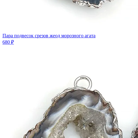
Пара подвесок срезов жеод морозного агата
680 ₽