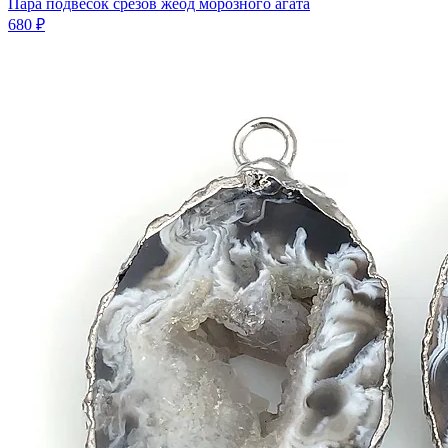
Пара подвесок срезов жеод морозного агата
680 ₽