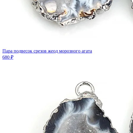
Пара подвесок срезов жеод морозного агата
680 ₽