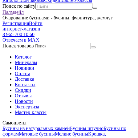
Каталог
Мои заказы
Скидки
Мастер-классы
Поиск по сайту
Палмдейл
Очарование бусинами - бусины, фурнитура, жемчуг
Регистрация
Войти
интернет-магазин
8 965 700 10 60
Отвечаем в MAX
Поиск товаров
Каталог
Минералы
Новинки
Оплата
Доставка
Контакты
Скидки
Отзывы
Новости
Экспертиза
Мастер-классы
Самоцветы
Бусины из натуральных камней
Бусины штучно
Бусины по
формам
Матовые бусины
Мелкие бусины
Крошка,