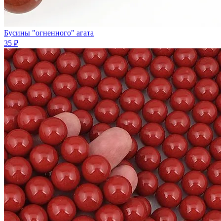
Бусины "огненного" агата
35 ₽