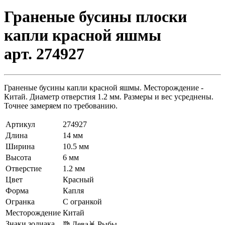
Граненые бусины плоски
капли красной яшмы
арт. 274927
Граненые бусины капли красной яшмы. Месторождение -
Китай. Диаметр отверстия 1.2 мм. Размеры и вес усреднены.
Точнее замеряем по требованию.
Артикул
274927
Длина
14 мм
Ширина
10.5 мм
Высота
6 мм
Отверстие
1.2 мм
Цвет
Красный
Форма
Капля
Огранка
С огранкой
Месторождение
Китай
Знаки зодиака
♍ Дева
♓ Рыбы