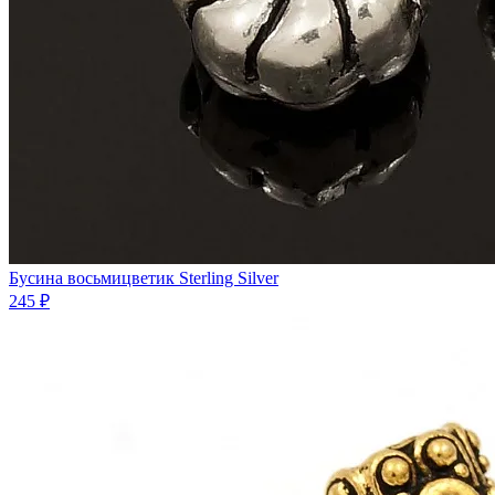
Бусина восьмицветик Sterling Silver
245 ₽