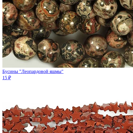
Бусины "Леопардовой яшмы"
15 ₽