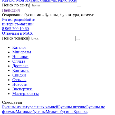
Каталог
Мои заказы
Скидки
Мастер-классы
Поиск по сайту
Палмдейл
Очарование бусинами - бусины, фурнитура, жемчуг
Регистрация
Войти
интернет-магазин
8 965 700 10 60
Отвечаем в MAX
Поиск товаров
Каталог
Минералы
Новинки
Оплата
Доставка
Контакты
Скидки
Отзывы
Новости
Экспертиза
Мастер-классы
Самоцветы
Бусины из натуральных камней
Бусины штучно
Бусины по
формам
Матовые бусины
Мелкие бусины
Крошка,