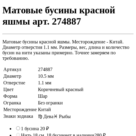
Матовые бусины красной
яшмы арт. 274887
Матовые бусины красной яшмы. Месторождение - Китай.
Диаметр отверстия 1.1 мм. Размеры, вес, длина и количество
бусин на нити указаны примерно. Точнее замеряем по
требованию.
Артикул
274887
Диаметр
10.5 мм
Отверстие
1.1 мм
Цвет
Коричневый красный
Форма
Шар
Огранка
Без огранки
Месторождение
Китай
Знаки зодиака
♍ Дева
♓ Рыбы
1 бусина
20 ₽
Нить 18 см, 18 бусин
нет в наличии
280 ₽