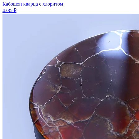
Кабошон кварца с хлоритом
4385 ₽