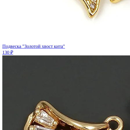
Подвеска "Золотой хвост кита"
130 ₽