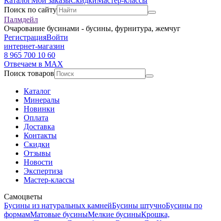
Каталог
Мои заказы
Скидки
Мастер-классы
Поиск по сайту
Палмдейл
Очарование бусинами - бусины, фурнитура, жемчуг
Регистрация
Войти
интернет-магазин
8 965 700 10 60
Отвечаем в MAX
Поиск товаров
Каталог
Минералы
Новинки
Оплата
Доставка
Контакты
Скидки
Отзывы
Новости
Экспертиза
Мастер-классы
Самоцветы
Бусины из натуральных камней
Бусины штучно
Бусины по
формам
Матовые бусины
Мелкие бусины
Крошка,