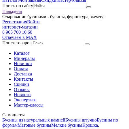
Каталог
Мои заказы
Скидки
Мастер-классы
Поиск по сайту
Палмдейл
Очарование бусинами - бусины, фурнитура, жемчуг
Регистрация
Войти
интернет-магазин
8 965 700 10 60
Отвечаем в MAX
Поиск товаров
Каталог
Минералы
Новинки
Оплата
Доставка
Контакты
Скидки
Отзывы
Новости
Экспертиза
Мастер-классы
Самоцветы
Бусины из натуральных камней
Бусины штучно
Бусины по
формам
Матовые бусины
Мелкие бусины
Крошка,