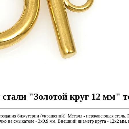
стали "Золотой круг 12 мм" те
создания бижутерии (украшений). Металл - нержавеющея сталь. П
чко на смыкателе - 3х0.9 мм. Внешний диаметр круга - 12х2 мм, 