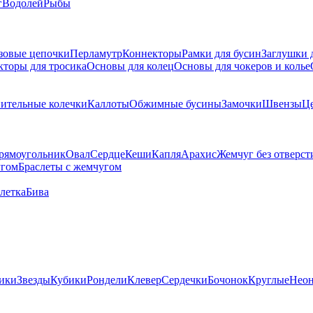
г
Водолей
Рыбы
зовые цепочки
Перламутр
Коннекторы
Рамки для бусин
Заглушки 
кторы для тросика
Основы для колец
Основы для чокеров и колье
ительные колечки
Каллоты
Обжимные бусины
Замочки
Швензы
Ц
рямоугольник
Овал
Сердце
Кеши
Капля
Арахис
Жемчуг без отверст
угом
Браслеты с жемчугом
летка
Бива
ики
Звезды
Кубики
Рондели
Клевер
Сердечки
Бочонок
Круглые
Нео