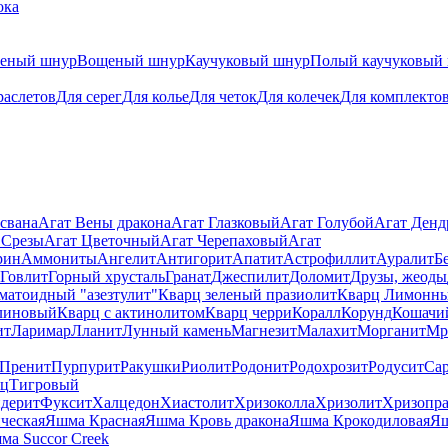
ока
теный шнур
Вощеный шнур
Каучуковый шнур
Полый каучуковый
раслетов
Для серег
Для колье
Для четок
Для колечек
Для комплекто
свана
Агат Вены дракона
Агат Глазковый
Агат Голубой
Агат Ден
 Срезы
Агат Цветочный
Агат Черепаховый
Агат
рин
Аммониты
Ангелит
Антигорит
Апатит
Астрофиллит
Ауралит
Б
Говлит
Горный хрусталь
Гранат
Джеспилит
Доломит
Друзы, жеоды
матоидный "азезтулит"
Кварц зеленый празиолит
Кварц Лимонн
линовый
Кварц с актинолитом
Кварц черри
Коралл
Корунд
Кошачи
ит
Ларимар
Лланит
Лунный камень
Магнезит
Малахит
Морганит
Мр
Пренит
Пурпурит
Ракушки
Риолит
Родонит
Родохрозит
Родусит
Са
рц
Тигровый
дерит
Фуксит
Халцедон
Хиастолит
Хризоколла
Хризолит
Хризопра
ческая
Яшма Красная
Яшма Кровь дракона
Яшма Крокодиловая
Яш
ма Succor Creek