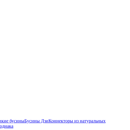
икие бусины
Бусины Дзи
Коннекторы из натуральных
зодиака