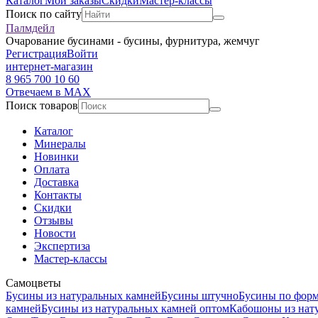
Каталог
Мои заказы
Скидки
Мастер-классы
Поиск по сайту
Палмдейл
Очарование бусинами - бусины, фурнитура, жемчуг
Регистрация
Войти
интернет-магазин
8 965 700 10 60
Отвечаем в MAX
Поиск товаров
Каталог
Минералы
Новинки
Оплата
Доставка
Контакты
Скидки
Отзывы
Новости
Экспертиза
Мастер-классы
Самоцветы
Бусины из натуральных камней
Бусины штучно
Бусины по фор
камней
Бусины из натуральных камней оптом
Кабошоны из нат