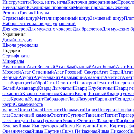
Инструменты
Леска, нить, иглы
Кисточки декоративные
Провол
Нейзильбер
Ювелирная проволока
Мемори проволока
Серебро
Резинка
Тросик
Шнуры
Стразовый шнур
Метализированный шнур
Замшевый шнур
Пле
Наборы материалов для украшений
Для чокеров
Для мужских чокеров
Для браслетов
Для мужских б
Украшения
Дизайн студия
Школа рукоделия
Подарки
Сертификаты
Минералы
Авантюрин
Агат Зеленый
Агат Бамбуковый
Агат Белый
Агат Бот
Моховой
Агат Огненный
Агат Розовый Сакура
Агат Серый
Агат
Черный
Азурит
Азурмалахит
Аквамарин
Амазонит
Аметист
Амет
глаз
Варисцит
Габбро
Гагат
Гелиотис
Гелиотроп
Гематит
Гиперстен
Белый
Аквакварц
Кварц Дымчатый
Кварц Клубничный
Кварц ге
сахарный
Кварц с хлоритом
Кианит
Кварц Розовый
Кварц турма
глаз
Кремень
Кунцит
Лабрадорит
Лава
Лазурит
Ларвикит
Лепидол
каури
Окаменелость
мариам
Оникс
Опал
Пегматит
Перламутр
Пирит
Питерсит
Порфир
глаз
Солнечный камень
Стихтит
Сугилит
Танзанит
Тектит
Тераге
глаз
Тингуаит
Топаз
Турмалин
Унакит
Фианиты
Флюорит
Фосфоси
Зеленая
Яшма Императорская
Яшма Капучино
Яшма Картографи
Океаническая
Яшма Паутина
Яшма Пейзажная
Яшма Пикассо
Яш