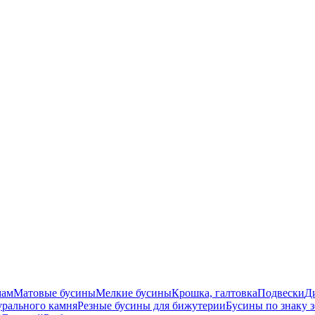
мам
Матовые бусины
Мелкие бусины
Крошка, галтовка
Подвески
Д
урального камня
Резные бусины для бижутерии
Бусины по знаку 