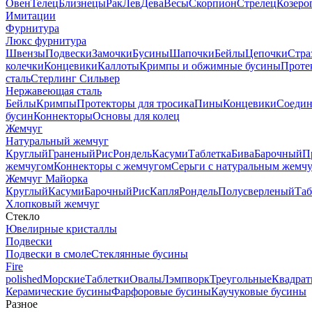
Овен
Телец
Близнецы
Рак
Лев
Дева
Весы
Скорпион
Стрелец
Козеро
Имитации
Фурнитура
Люкс фурнитура
Швензы
Подвески
Замочки
Бусины
Шапочки
Бейлы
Цепочки
Стра
колечки
Концевики
Каллоты
Кримпы и обжимные бусины
Проте
сталь
Стерлинг Сильвер
Нержавеющая сталь
Бейлы
Кримпы
Протекторы для тросика
Пины
Концевики
Соедин
бусин
Коннекторы
Основы для колец
Жемчуг
Натуральный жемчуг
Круглый
Граненый
Рис
Рондель
Касуми
Таблетка
Бива
Барочный
П
жемчугом
Коннекторы с жемчугом
Серьги с натуральным жемч
Жемчуг Майорка
Круглый
Касуми
Барочный
Рис
Капля
Рондель
Полусверленый
Таб
Хлопковый жемчуг
Стекло
Ювелирные кристаллы
Подвески
Подвески в смоле
Стеклянные бусины
Fire
polished
Морские
Таблетки
Овалы
Лэмпворк
Треугольные
Квадрат
Керамические бусины
Фарфоровые бусины
Каучуковые бусины
Разное