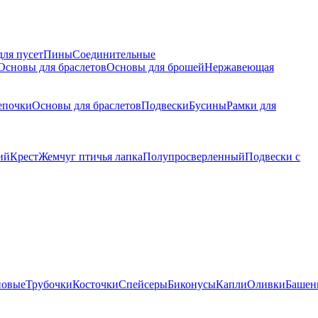
для пусет
Пины
Соединительные
Основы для браслетов
Основы для брошей
Нержавеющая
епочки
Основы для браслетов
Подвески
Бусины
Рамки для
ий
Крест
Жемчуг птичья лапка
Полупросверленный
Подвески с
новые
Трубочки
Косточки
Спейсеры
Биконусы
Капли
Оливки
Башен