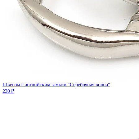
Швензы с английским замком "Серебряная волна"
230 ₽