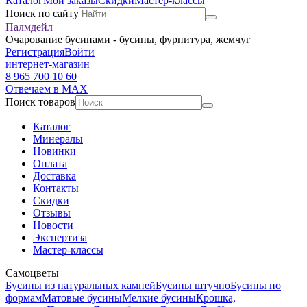
Каталог
Мои заказы
Скидки
Мастер-классы
Поиск по сайту
Палмдейл
Очарование бусинами - бусины, фурнитура, жемчуг
Регистрация
Войти
интернет-магазин
8 965 700 10 60
Отвечаем в MAX
Поиск товаров
Каталог
Минералы
Новинки
Оплата
Доставка
Контакты
Скидки
Отзывы
Новости
Экспертиза
Мастер-классы
Самоцветы
Бусины из натуральных камней
Бусины штучно
Бусины по
формам
Матовые бусины
Мелкие бусины
Крошка,