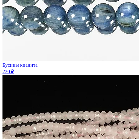
Бусины кианита
220 ₽