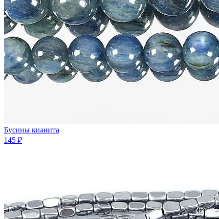
Бусины кианита
145 ₽