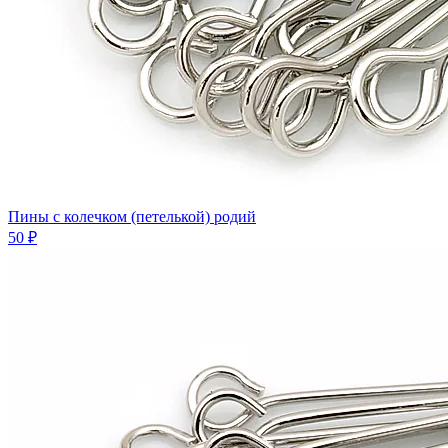
Пины с колечком (петелькой) родий
50 ₽