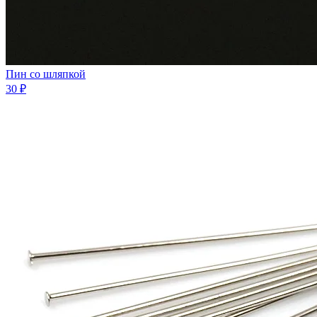
Пин со шляпкой
30 ₽