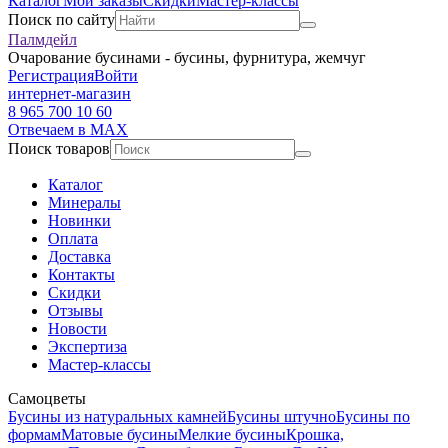
Каталог
Мои заказы
Скидки
Мастер-классы
Поиск по сайту
Палмдейл
Очарование бусинами - бусины, фурнитура, жемчуг
Регистрация
Войти
интернет-магазин
8 965 700 10 60
Отвечаем в MAX
Поиск товаров
Каталог
Минералы
Новинки
Оплата
Доставка
Контакты
Скидки
Отзывы
Новости
Экспертиза
Мастер-классы
Самоцветы
Бусины из натуральных камней
Бусины штучно
Бусины по
формам
Матовые бусины
Мелкие бусины
Крошка,