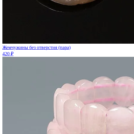
Жемчужины без отверстия (пара)
420 ₽