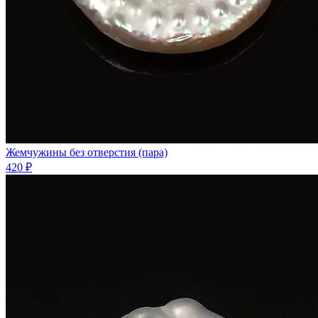
Жемчужины без отверстия (пара)
420 ₽