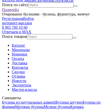
Каталог
Мои заказы
Скидки
Мастер-классы
Поиск по сайту
Палмдейл
Очарование бусинами - бусины, фурнитура, жемчуг
Регистрация
Войти
интернет-магазин
8 965 700 10 60
Отвечаем в MAX
Поиск товаров
Каталог
Минералы
Новинки
Оплата
Доставка
Контакты
Скидки
Отзывы
Новости
Экспертиза
Мастер-классы
Самоцветы
Бусины из натуральных камней
Бусины штучно
Бусины по
формам
Матовые бусины
Мелкие бусины
Крошка,