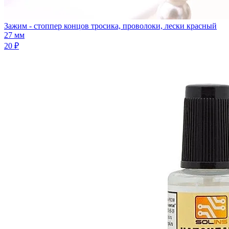
Зажим - стоппер концов тросика, проволоки, лески красный
27 мм
20 ₽