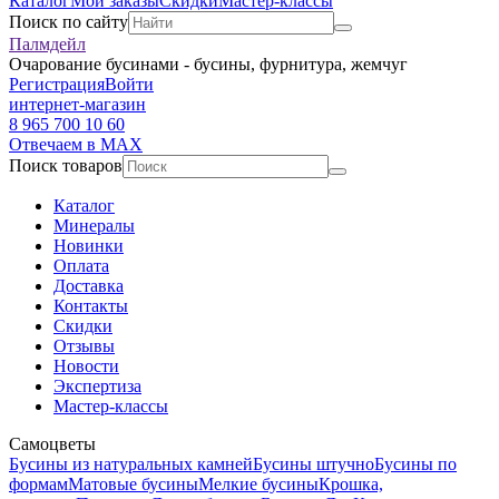
Каталог
Мои заказы
Скидки
Мастер-классы
Поиск по сайту
Палмдейл
Очарование бусинами - бусины, фурнитура, жемчуг
Регистрация
Войти
интернет-магазин
8 965 700 10 60
Отвечаем в MAX
Поиск товаров
Каталог
Минералы
Новинки
Оплата
Доставка
Контакты
Скидки
Отзывы
Новости
Экспертиза
Мастер-классы
Самоцветы
Бусины из натуральных камней
Бусины штучно
Бусины по
формам
Матовые бусины
Мелкие бусины
Крошка,