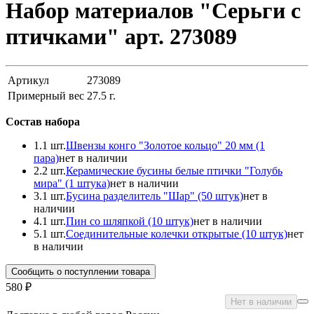
Набор материалов "Серьги с
птичками" арт. 273089
Артикул
273089
Примерный вес
27.5
г.
Состав набора
1.
1 шт.
Швензы конго "Золотое кольцо" 20 мм (1
пара)
нет в наличии
2.
2 шт.
Керамические бусины белые птички "Голубь
мира" (1 штука)
нет в наличии
3.
1 шт.
Бусина разделитель "Шар" (50 штук)
нет в
наличии
4.
1 шт.
Пин со шляпкой (10 штук)
нет в наличии
5.
1 шт.
Соединительные колечки открытые (10 штук)
нет
в наличии
Сообщить о поступлении товара
580 ₽
Нет в наличии