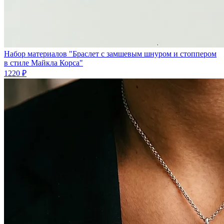
Набор материалов "Браслет с замшевым шнуром и стоппером
в стиле Майкла Корса"
1220 ₽