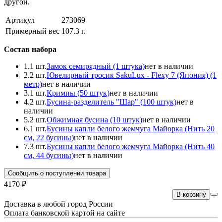
другой.
Артикул
273069
Примерный вес
107.3
г.
Состав набора
1.
1 шт.
Замок семирядный (1 штука)
нет в наличии
2.
2 шт.
Ювелирный тросик SakuLux - Flexy 7 (Япония) (1
метр)
нет в наличии
3.
1 шт.
Кримпы (50 штук)
нет в наличии
4.
2 шт.
Бусина-разделитель "Шар" (100 штук)
нет в
наличии
5.
2 шт.
Обжимная бусина (10 штук)
нет в наличии
6.
1 шт.
Бусины капли белого жемчуга Майорка (Нить 20
см, 22 бусины)
нет в наличии
7.
3 шт.
Бусины капли белого жемчуга Майорка (Нить 40
см, 44 бусины)
нет в наличии
Сообщить о поступлении товара
4170 ₽
В корзину
Доставка в любой город России
Оплата банковской картой на сайте