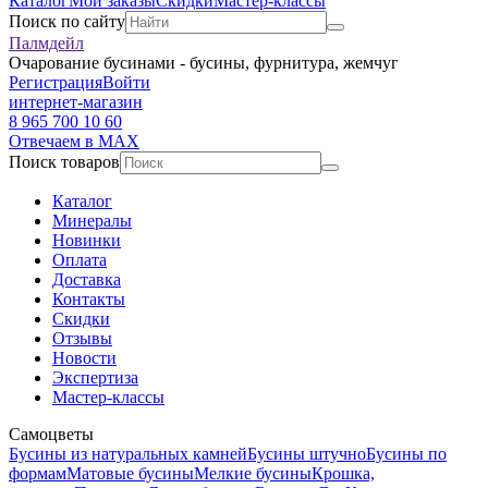
Каталог
Мои заказы
Скидки
Мастер-классы
Поиск по сайту
Палмдейл
Очарование бусинами - бусины, фурнитура, жемчуг
Регистрация
Войти
интернет-магазин
8 965 700 10 60
Отвечаем в MAX
Поиск товаров
Каталог
Минералы
Новинки
Оплата
Доставка
Контакты
Скидки
Отзывы
Новости
Экспертиза
Мастер-классы
Самоцветы
Бусины из натуральных камней
Бусины штучно
Бусины по
формам
Матовые бусины
Мелкие бусины
Крошка,