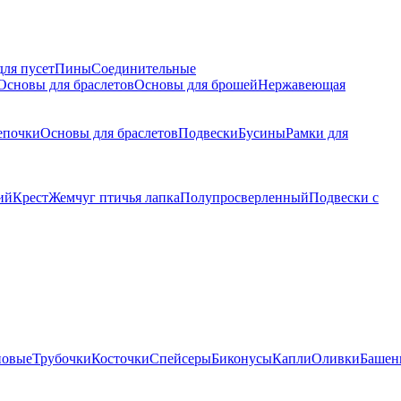
для пусет
Пины
Соединительные
Основы для браслетов
Основы для брошей
Нержавеющая
епочки
Основы для браслетов
Подвески
Бусины
Рамки для
ий
Крест
Жемчуг птичья лапка
Полупросверленный
Подвески с
новые
Трубочки
Косточки
Спейсеры
Биконусы
Капли
Оливки
Башен