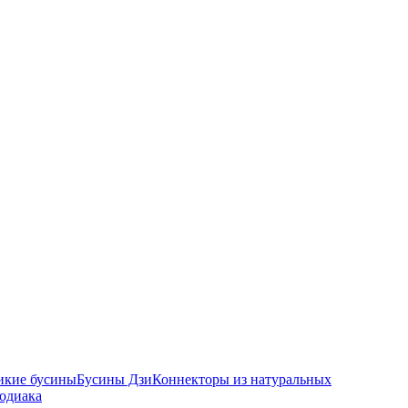
икие бусины
Бусины Дзи
Коннекторы из натуральных
зодиака