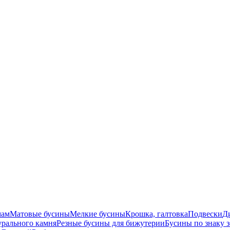
мам
Матовые бусины
Мелкие бусины
Крошка, галтовка
Подвески
Д
урального камня
Резные бусины для бижутерии
Бусины по знаку 