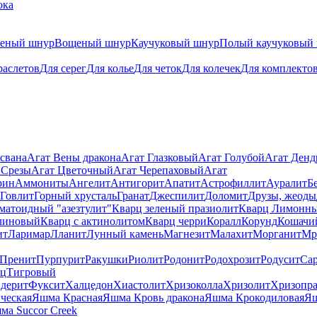
ока
теный шнур
Вощеный шнур
Каучуковый шнур
Полый каучуковый
раслетов
Для серег
Для колье
Для четок
Для колечек
Для комплекто
свана
Агат Вены дракона
Агат Глазковый
Агат Голубой
Агат Ден
 Срезы
Агат Цветочный
Агат Черепаховый
Агат
рин
Аммониты
Ангелит
Антигорит
Апатит
Астрофиллит
Ауралит
Б
Говлит
Горный хрусталь
Гранат
Джеспилит
Доломит
Друзы, жеоды
матоидный "азезтулит"
Кварц зеленый празиолит
Кварц Лимонн
линовый
Кварц с актинолитом
Кварц черри
Коралл
Корунд
Кошачи
ит
Ларимар
Лланит
Лунный камень
Магнезит
Малахит
Морганит
Мр
Пренит
Пурпурит
Ракушки
Риолит
Родонит
Родохрозит
Родусит
Са
рц
Тигровый
дерит
Фуксит
Халцедон
Хиастолит
Хризоколла
Хризолит
Хризопра
ческая
Яшма Красная
Яшма Кровь дракона
Яшма Крокодиловая
Яш
ма Succor Creek