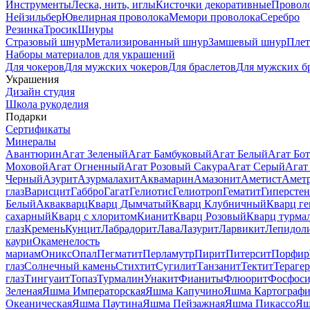
Инструменты
Леска, нить, иглы
Кисточки декоративные
Провол
Нейзильбер
Ювелирная проволока
Мемори проволока
Серебро
Резинка
Тросик
Шнуры
Стразовый шнур
Метализированный шнур
Замшевый шнур
Пле
Наборы материалов для украшений
Для чокеров
Для мужских чокеров
Для браслетов
Для мужских б
Украшения
Дизайн студия
Школа рукоделия
Подарки
Сертификаты
Минералы
Авантюрин
Агат Зеленый
Агат Бамбуковый
Агат Белый
Агат Бот
Моховой
Агат Огненный
Агат Розовый Сакура
Агат Серый
Агат
Черный
Азурит
Азурмалахит
Аквамарин
Амазонит
Аметист
Амет
глаз
Варисцит
Габбро
Гагат
Гелиотис
Гелиотроп
Гематит
Гиперстен
Белый
Аквакварц
Кварц Дымчатый
Кварц Клубничный
Кварц ге
сахарный
Кварц с хлоритом
Кианит
Кварц Розовый
Кварц турма
глаз
Кремень
Кунцит
Лабрадорит
Лава
Лазурит
Ларвикит
Лепидол
каури
Окаменелость
мариам
Оникс
Опал
Пегматит
Перламутр
Пирит
Питерсит
Порфир
глаз
Солнечный камень
Стихтит
Сугилит
Танзанит
Тектит
Тераге
глаз
Тингуаит
Топаз
Турмалин
Унакит
Фианиты
Флюорит
Фосфоси
Зеленая
Яшма Императорская
Яшма Капучино
Яшма Картографи
Океаническая
Яшма Паутина
Яшма Пейзажная
Яшма Пикассо
Яш