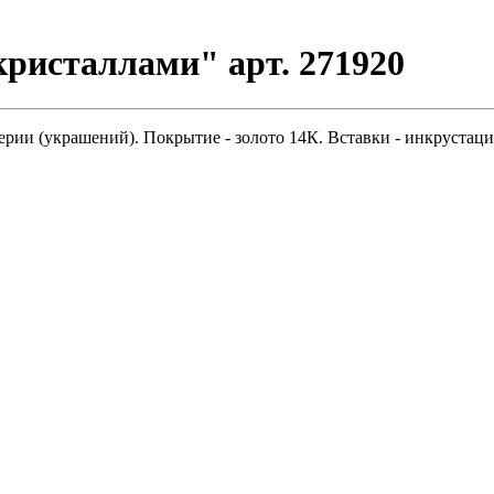
кристаллами" арт. 271920
ерии (украшений). Покрытие - золото 14К. Вставки - инкрустац