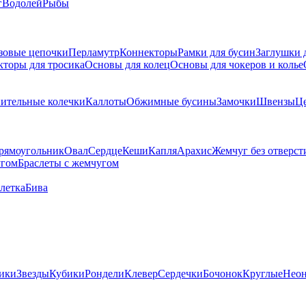
г
Водолей
Рыбы
зовые цепочки
Перламутр
Коннекторы
Рамки для бусин
Заглушки 
кторы для тросика
Основы для колец
Основы для чокеров и колье
ительные колечки
Каллоты
Обжимные бусины
Замочки
Швензы
Ц
рямоугольник
Овал
Сердце
Кеши
Капля
Арахис
Жемчуг без отверст
угом
Браслеты с жемчугом
летка
Бива
ики
Звезды
Кубики
Рондели
Клевер
Сердечки
Бочонок
Круглые
Нео