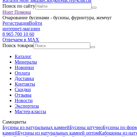
Каталог
Мои заказы
Скидки
Мастер-классы
Поиск по сайту
Норт Помона
Очарование бусинами - бусины, фурнитура, жемчуг
Регистрация
Войти
интернет-магазин
8 965 700 10 60
Отвечаем в MAX
Поиск товаров
Каталог
Минералы
Новинки
Оплата
Доставка
Контакты
Скидки
Отзывы
Новости
Экспертиза
Мастер-классы
Самоцветы
Бусины из натуральных камней
Бусины штучно
Бусины по фор
камней
Бусины из натуральных камней оптом
Кабошоны из нат