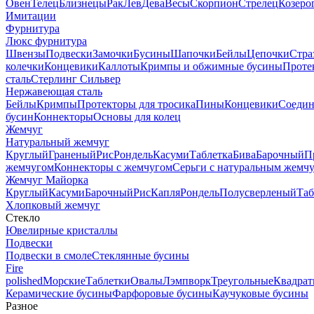
Овен
Телец
Близнецы
Рак
Лев
Дева
Весы
Скорпион
Стрелец
Козеро
Имитации
Фурнитура
Люкс фурнитура
Швензы
Подвески
Замочки
Бусины
Шапочки
Бейлы
Цепочки
Стра
колечки
Концевики
Каллоты
Кримпы и обжимные бусины
Проте
сталь
Стерлинг Сильвер
Нержавеющая сталь
Бейлы
Кримпы
Протекторы для тросика
Пины
Концевики
Соедин
бусин
Коннекторы
Основы для колец
Жемчуг
Натуральный жемчуг
Круглый
Граненый
Рис
Рондель
Касуми
Таблетка
Бива
Барочный
П
жемчугом
Коннекторы с жемчугом
Серьги с натуральным жемч
Жемчуг Майорка
Круглый
Касуми
Барочный
Рис
Капля
Рондель
Полусверленый
Таб
Хлопковый жемчуг
Стекло
Ювелирные кристаллы
Подвески
Подвески в смоле
Стеклянные бусины
Fire
polished
Морские
Таблетки
Овалы
Лэмпворк
Треугольные
Квадрат
Керамические бусины
Фарфоровые бусины
Каучуковые бусины
Разное