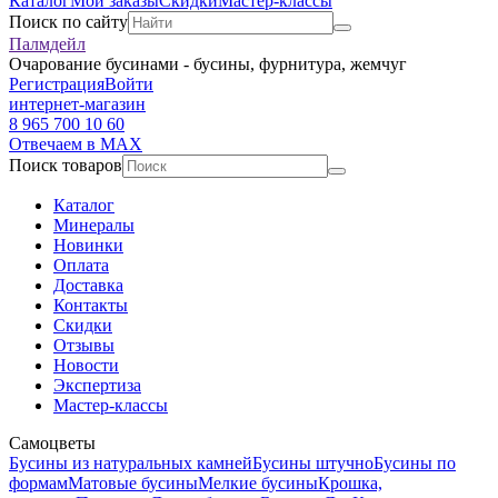
Каталог
Мои заказы
Скидки
Мастер-классы
Поиск по сайту
Палмдейл
Очарование бусинами - бусины, фурнитура, жемчуг
Регистрация
Войти
интернет-магазин
8 965 700 10 60
Отвечаем в MAX
Поиск товаров
Каталог
Минералы
Новинки
Оплата
Доставка
Контакты
Скидки
Отзывы
Новости
Экспертиза
Мастер-классы
Самоцветы
Бусины из натуральных камней
Бусины штучно
Бусины по
формам
Матовые бусины
Мелкие бусины
Крошка,