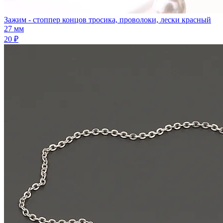
Зажим - стоппер концов тросика, проволоки, лески красный
27 мм
20 ₽