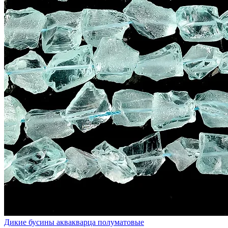
Дикие бусины аквакварца полуматовые