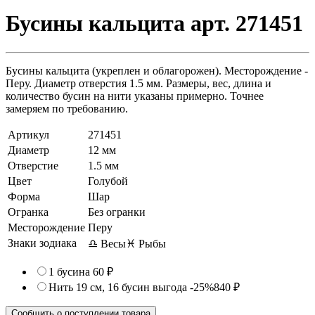
Бусины кальцита арт. 271451
Бусины кальцита (укреплен и облагорожен). Месторождение -
Перу. Диаметр отверстия 1.5 мм. Размеры, вес, длина и
количество бусин на нити указаны примерно. Точнее
замеряем по требованию.
Артикул
271451
Диаметр
12 мм
Отверстие
1.5 мм
Цвет
Голубой
Форма
Шар
Огранка
Без огранки
Месторождение
Перу
Знаки зодиака
♎ Весы
♓ Рыбы
1 бусина
60 ₽
Нить 19 см, 16 бусин
выгода -25%
840 ₽
Сообщить о поступлении товара