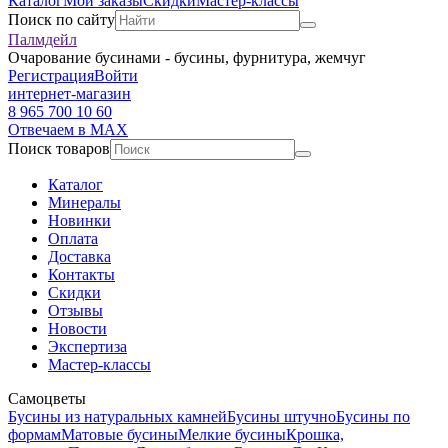
Каталог
Мои заказы
Скидки
Мастер-классы
Поиск по сайту
Палмдейл
Очарование бусинами - бусины, фурнитура, жемчуг
Регистрация
Войти
интернет-магазин
8 965 700 10 60
Отвечаем в MAX
Поиск товаров
Каталог
Минералы
Новинки
Оплата
Доставка
Контакты
Скидки
Отзывы
Новости
Экспертиза
Мастер-классы
Самоцветы
Бусины из натуральных камней
Бусины штучно
Бусины по
формам
Матовые бусины
Мелкие бусины
Крошка,