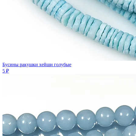
Бусины ракушки хейши голубые
5 ₽