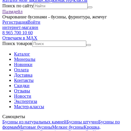
Каталог
Мои заказы
Скидки
Мастер-классы
Поиск по сайту
Палмдейл
Очарование бусинами - бусины, фурнитура, жемчуг
Регистрация
Войти
интернет-магазин
8 965 700 10 60
Отвечаем в MAX
Поиск товаров
Каталог
Минералы
Новинки
Оплата
Доставка
Контакты
Скидки
Отзывы
Новости
Экспертиза
Мастер-классы
Самоцветы
Бусины из натуральных камней
Бусины штучно
Бусины по
формам
Матовые бусины
Мелкие бусины
Крошка,