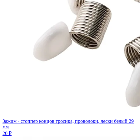
Зажим - стоппер концов тросика, проволоки, лески белый 29
мм
20 ₽