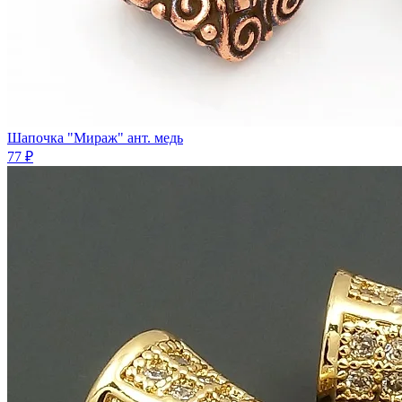
Шапочка "Мираж" ант. медь
77 ₽