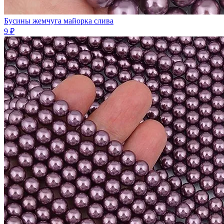
Бусины жемчуга майорка слива
9 ₽