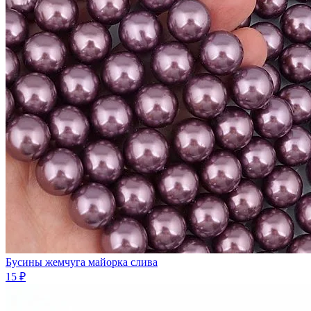
Бусины жемчуга майорка слива
15 ₽