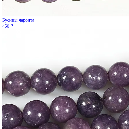
Бусины чароита
450 ₽