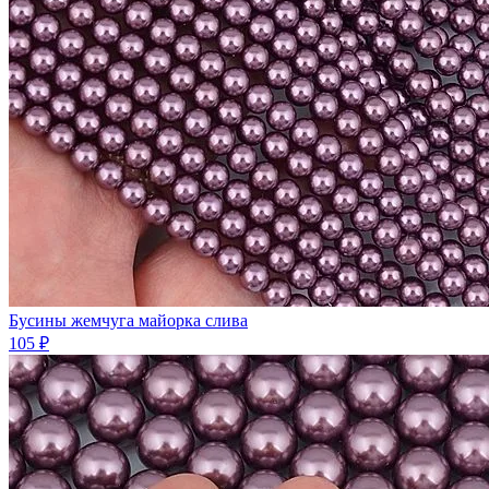
Бусины жемчуга майорка слива
105 ₽