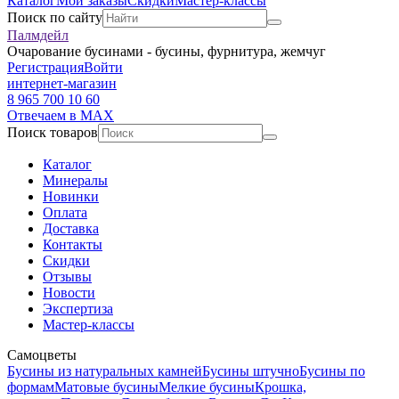
Каталог
Мои заказы
Скидки
Мастер-классы
Поиск по сайту
Палмдейл
Очарование бусинами - бусины, фурнитура, жемчуг
Регистрация
Войти
интернет-магазин
8 965 700 10 60
Отвечаем в MAX
Поиск товаров
Каталог
Минералы
Новинки
Оплата
Доставка
Контакты
Скидки
Отзывы
Новости
Экспертиза
Мастер-классы
Самоцветы
Бусины из натуральных камней
Бусины штучно
Бусины по
формам
Матовые бусины
Мелкие бусины
Крошка,