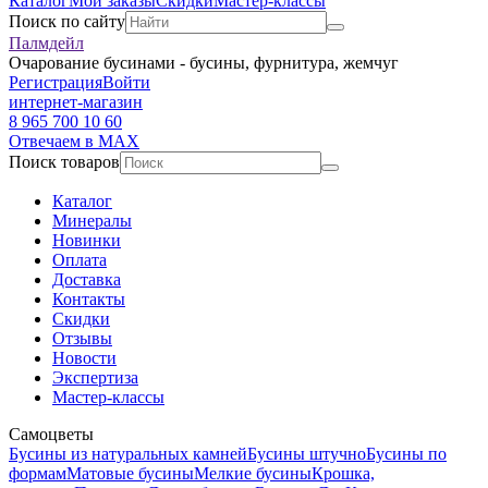
Каталог
Мои заказы
Скидки
Мастер-классы
Поиск по сайту
Палмдейл
Очарование бусинами - бусины, фурнитура, жемчуг
Регистрация
Войти
интернет-магазин
8 965 700 10 60
Отвечаем в MAX
Поиск товаров
Каталог
Минералы
Новинки
Оплата
Доставка
Контакты
Скидки
Отзывы
Новости
Экспертиза
Мастер-классы
Самоцветы
Бусины из натуральных камней
Бусины штучно
Бусины по
формам
Матовые бусины
Мелкие бусины
Крошка,