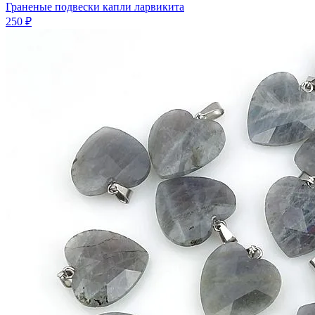
Граненые подвески капли ларвикита
250 ₽