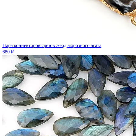
Пара коннекторов срезов жеод морозного агата
680 ₽