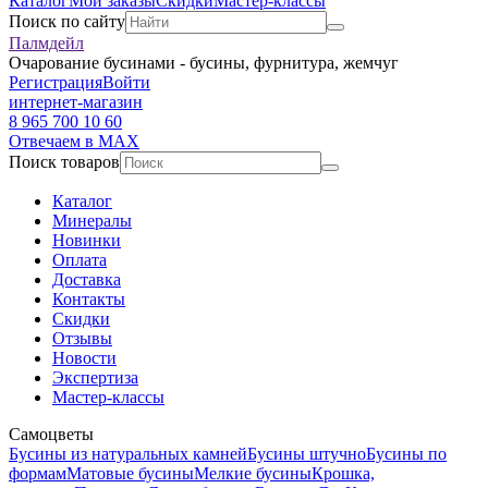
Каталог
Мои заказы
Скидки
Мастер-классы
Поиск по сайту
Палмдейл
Очарование бусинами - бусины, фурнитура, жемчуг
Регистрация
Войти
интернет-магазин
8 965 700 10 60
Отвечаем в MAX
Поиск товаров
Каталог
Минералы
Новинки
Оплата
Доставка
Контакты
Скидки
Отзывы
Новости
Экспертиза
Мастер-классы
Самоцветы
Бусины из натуральных камней
Бусины штучно
Бусины по
формам
Матовые бусины
Мелкие бусины
Крошка,