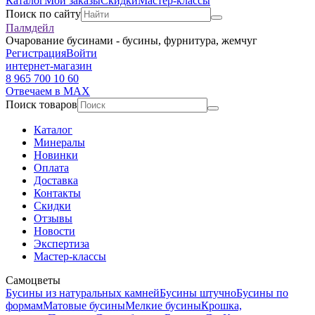
Каталог
Мои заказы
Скидки
Мастер-классы
Поиск по сайту
Палмдейл
Очарование бусинами - бусины, фурнитура, жемчуг
Регистрация
Войти
интернет-магазин
8 965 700 10 60
Отвечаем в MAX
Поиск товаров
Каталог
Минералы
Новинки
Оплата
Доставка
Контакты
Скидки
Отзывы
Новости
Экспертиза
Мастер-классы
Самоцветы
Бусины из натуральных камней
Бусины штучно
Бусины по
формам
Матовые бусины
Мелкие бусины
Крошка,