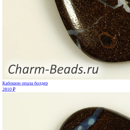
Кабошон опала болдер
2810 ₽