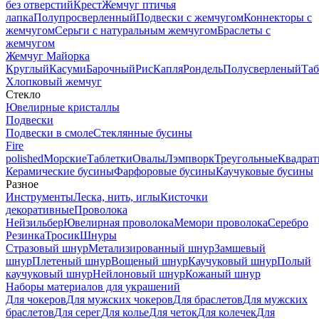
без отверстий
Крест
Жемчуг птичья
лапка
Полупросверленный
Подвески с жемчугом
Коннекторы с
жемчугом
Серьги с натуральным жемчугом
Браслеты с
жемчугом
Жемчуг Майорка
Круглый
Касуми
Барочный
Рис
Капля
Рондель
Полусверленый
Таб
Хлопковый жемчуг
Стекло
Ювелирные кристаллы
Подвески
Подвески в смоле
Стеклянные бусины
Fire
polished
Морские
Таблетки
Овалы
Лэмпворк
Треугольные
Квадрат
Керамические бусины
Фарфоровые бусины
Каучуковые бусины
Разное
Инструменты
Леска, нить, иглы
Кисточки
декоративные
Проволока
Нейзильбер
Ювелирная проволока
Мемори проволока
Серебро
Резинка
Тросик
Шнуры
Стразовый шнур
Метализированный шнур
Замшевый
шнур
Плетеный шнур
Вощеный шнур
Каучуковый шнур
Полый
каучуковый шнур
Нейлоновый шнур
Кожаный шнур
Наборы материалов для украшений
Для чокеров
Для мужских чокеров
Для браслетов
Для мужских
браслетов
Для серег
Для колье
Для четок
Для колечек
Для