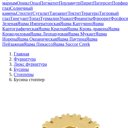
мариам
Оникс
Опал
Пегматит
Перламутр
Пирит
Питерсит
Порфир
глаз
Солнечный
камень
Стихтит
Сугилит
Танзанит
Тектит
Терагерц
Тигровый
глаз
Тингуаит
Топаз
Турмалин
Унакит
Фианиты
Флюорит
Фосфоси
Зеленая
Яшма Императорская
Яшма Капучино
Яшма
Картографическая
Яшма Красная
Яшма Кровь дракона
Яшма
Крокодиловая
Яшма Леопардовая
Яшма Мукаит
Яшма
Норена
Яшма Океаническая
Яшма Паутина
Яшма
Пейзажная
Яшма Пикассо
Яшма Succor Creek
Главная
Фурнитура
Люкс фурнитура
Бусины
Стопперы
Бусина стоппер