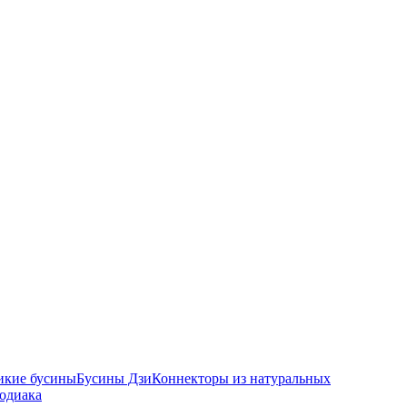
икие бусины
Бусины Дзи
Коннекторы из натуральных
зодиака