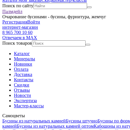
Каталог
Мои заказы
Скидки
Мастер-классы
Поиск по сайту
Палмдейл
Очарование бусинами - бусины, фурнитура, жемчуг
Регистрация
Войти
интернет-магазин
8 965 700 10 60
Отвечаем в MAX
Поиск товаров
Каталог
Минералы
Новинки
Оплата
Доставка
Контакты
Скидки
Отзывы
Новости
Экспертиза
Мастер-классы
Самоцветы
Бусины из натуральных камней
Бусины штучно
Бусины по фор
камней
Бусины из натуральных камней оптом
Кабошоны из нат