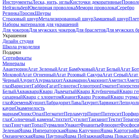
Инструменты
Леска, нить, иглы
Кисточки декоративные
Провол
Нейзильбер
Ювелирная проволока
Мемори проволока
Серебро
Резинка
Тросик
Шнуры
Стразовый шнур
Метализированный шнур
Замшевый шнур
Пле
Наборы материалов для украшений
Для чокеров
Для мужских чокеров
Для браслетов
Для мужских б
Украшения
Дизайн студия
Школа рукоделия
Подарки
Сертификаты
Минералы
Авантюрин
Агат Зеленый
Агат Бамбуковый
Агат Белый
Агат Бот
Моховой
Агат Огненный
Агат Розовый Сакура
Агат Серый
Агат
Черный
Азурит
Азурмалахит
Аквамарин
Амазонит
Аметист
Амет
глаз
Варисцит
Габбро
Гагат
Гелиотис
Гелиотроп
Гематит
Гиперстен
Белый
Аквакварц
Кварц Дымчатый
Кварц Клубничный
Кварц ге
сахарный
Кварц с хлоритом
Кианит
Кварц Розовый
Кварц турма
глаз
Кремень
Кунцит
Лабрадорит
Лава
Лазурит
Ларвикит
Лепидол
каури
Окаменелость
мариам
Оникс
Опал
Пегматит
Перламутр
Пирит
Питерсит
Порфир
глаз
Солнечный камень
Стихтит
Сугилит
Танзанит
Тектит
Тераге
глаз
Тингуаит
Топаз
Турмалин
Унакит
Фианиты
Флюорит
Фосфоси
Зеленая
Яшма Императорская
Яшма Капучино
Яшма Картографи
Океаническая
Яшма Паутина
Яшма Пейзажная
Яшма Пикассо
Яш