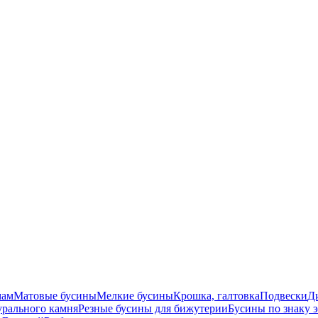
мам
Матовые бусины
Мелкие бусины
Крошка, галтовка
Подвески
Д
урального камня
Резные бусины для бижутерии
Бусины по знаку 