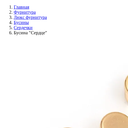
Главная
Фурнитура
Люкс фурнитура
Бусины
Сердечки
Бусина "Сердце"