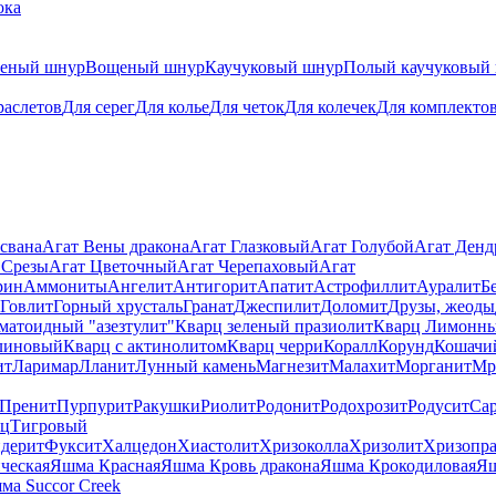
ока
теный шнур
Вощеный шнур
Каучуковый шнур
Полый каучуковый
раслетов
Для серег
Для колье
Для четок
Для колечек
Для комплекто
свана
Агат Вены дракона
Агат Глазковый
Агат Голубой
Агат Ден
 Срезы
Агат Цветочный
Агат Черепаховый
Агат
рин
Аммониты
Ангелит
Антигорит
Апатит
Астрофиллит
Ауралит
Б
Говлит
Горный хрусталь
Гранат
Джеспилит
Доломит
Друзы, жеоды
матоидный "азезтулит"
Кварц зеленый празиолит
Кварц Лимонн
линовый
Кварц с актинолитом
Кварц черри
Коралл
Корунд
Кошачи
ит
Ларимар
Лланит
Лунный камень
Магнезит
Малахит
Морганит
Мр
Пренит
Пурпурит
Ракушки
Риолит
Родонит
Родохрозит
Родусит
Са
рц
Тигровый
дерит
Фуксит
Халцедон
Хиастолит
Хризоколла
Хризолит
Хризопра
ческая
Яшма Красная
Яшма Кровь дракона
Яшма Крокодиловая
Яш
ма Succor Creek