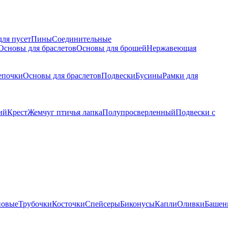
для пусет
Пины
Соединительные
Основы для браслетов
Основы для брошей
Нержавеющая
епочки
Основы для браслетов
Подвески
Бусины
Рамки для
ий
Крест
Жемчуг птичья лапка
Полупросверленный
Подвески с
новые
Трубочки
Косточки
Спейсеры
Биконусы
Капли
Оливки
Башен