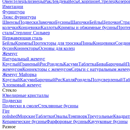
Овен
Телец
Близнецы
Рак
Лев
Дева
Весы
Скорпион
Стрелец
Козеро
Имитации
Фурнитура
Люкс фурнитура
Швензы
Подвески
Замочки
Бусины
Шапочки
Бейлы
Цепочки
Стра
колечки
Концевики
Каллоты
Кримпы и обжимные бусины
Проте
сталь
Стерлинг Сильвер
Нержавеющая сталь
Бейлы
Кримпы
Протекторы для тросика
Пины
Концевики
Соедин
бусин
Коннекторы
Основы для колец
Жемчуг
Натуральный жемчуг
Круглый
Граненый
Рис
Рондель
Касуми
Таблетка
Бива
Барочный
П
жемчугом
Коннекторы с жемчугом
Серьги с натуральным жемч
Жемчуг Майорка
Круглый
Касуми
Барочный
Рис
Капля
Рондель
Полусверленый
Таб
Хлопковый жемчуг
Стекло
Ювелирные кристаллы
Подвески
Подвески в смоле
Стеклянные бусины
Fire
polished
Морские
Таблетки
Овалы
Лэмпворк
Треугольные
Квадрат
Керамические бусины
Фарфоровые бусины
Каучуковые бусины
Разное