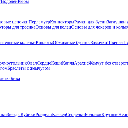
г
Водолей
Рыбы
зовые цепочки
Перламутр
Коннекторы
Рамки для бусин
Заглушки 
кторы для тросика
Основы для колец
Основы для чокеров и колье
ительные колечки
Каллоты
Обжимные бусины
Замочки
Швензы
Ц
рямоугольник
Овал
Сердце
Кеши
Капля
Арахис
Жемчуг без отверст
угом
Браслеты с жемчугом
летка
Бива
ики
Звезды
Кубики
Рондели
Клевер
Сердечки
Бочонок
Круглые
Нео