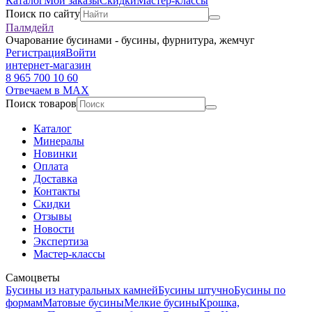
Каталог
Мои заказы
Скидки
Мастер-классы
Поиск по сайту
Палмдейл
Очарование бусинами - бусины, фурнитура, жемчуг
Регистрация
Войти
интернет-магазин
8 965 700 10 60
Отвечаем в MAX
Поиск товаров
Каталог
Минералы
Новинки
Оплата
Доставка
Контакты
Скидки
Отзывы
Новости
Экспертиза
Мастер-классы
Самоцветы
Бусины из натуральных камней
Бусины штучно
Бусины по
формам
Матовые бусины
Мелкие бусины
Крошка,