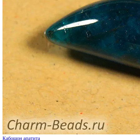
Кабошон апатита