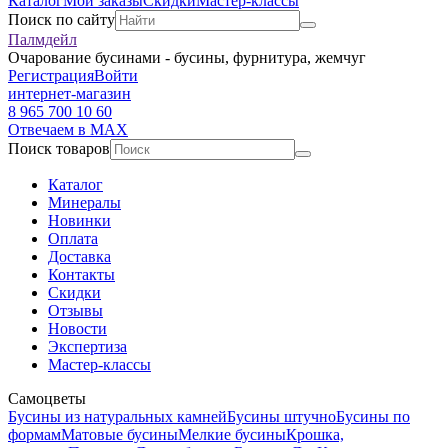
Каталог
Мои заказы
Скидки
Мастер-классы
Поиск по сайту
Палмдейл
Очарование бусинами - бусины, фурнитура, жемчуг
Регистрация
Войти
интернет-магазин
8 965 700 10 60
Отвечаем в MAX
Поиск товаров
Каталог
Минералы
Новинки
Оплата
Доставка
Контакты
Скидки
Отзывы
Новости
Экспертиза
Мастер-классы
Самоцветы
Бусины из натуральных камней
Бусины штучно
Бусины по
формам
Матовые бусины
Мелкие бусины
Крошка,