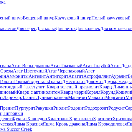
ока
теный шнур
Вощеный шнур
Каучуковый шнур
Полый каучуковый
раслетов
Для серег
Для колье
Для четок
Для колечек
Для комплекто
свана
Агат Вены дракона
Агат Глазковый
Агат Голубой
Агат Ден
 Срезы
Агат Цветочный
Агат Черепаховый
Агат
рин
Аммониты
Ангелит
Антигорит
Апатит
Астрофиллит
Ауралит
Б
Говлит
Горный хрусталь
Гранат
Джеспилит
Доломит
Друзы, жеоды
матоидный "азезтулит"
Кварц зеленый празиолит
Кварц Лимонн
линовый
Кварц с актинолитом
Кварц черри
Коралл
Корунд
Кошачи
ит
Ларимар
Лланит
Лунный камень
Магнезит
Малахит
Морганит
Мр
Пренит
Пурпурит
Ракушки
Риолит
Родонит
Родохрозит
Родусит
Са
рц
Тигровый
дерит
Фуксит
Халцедон
Хиастолит
Хризоколла
Хризолит
Хризопра
ческая
Яшма Красная
Яшма Кровь дракона
Яшма Крокодиловая
Яш
ма Succor Creek