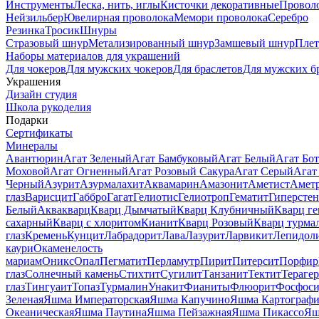
Инструменты
Леска, нить, иглы
Кисточки декоративные
Провол
Нейзильбер
Ювелирная проволока
Мемори проволока
Серебро
Резинка
Тросик
Шнуры
Стразовый шнур
Метализированный шнур
Замшевый шнур
Пле
Наборы материалов для украшений
Для чокеров
Для мужских чокеров
Для браслетов
Для мужских б
Украшения
Дизайн студия
Школа рукоделия
Подарки
Сертификаты
Минералы
Авантюрин
Агат Зеленый
Агат Бамбуковый
Агат Белый
Агат Бот
Моховой
Агат Огненный
Агат Розовый Сакура
Агат Серый
Агат
Черный
Азурит
Азурмалахит
Аквамарин
Амазонит
Аметист
Амет
глаз
Варисцит
Габбро
Гагат
Гелиотис
Гелиотроп
Гематит
Гиперстен
Белый
Аквакварц
Кварц Дымчатый
Кварц Клубничный
Кварц ге
сахарный
Кварц с хлоритом
Кианит
Кварц Розовый
Кварц турма
глаз
Кремень
Кунцит
Лабрадорит
Лава
Лазурит
Ларвикит
Лепидол
каури
Окаменелость
мариам
Оникс
Опал
Пегматит
Перламутр
Пирит
Питерсит
Порфир
глаз
Солнечный камень
Стихтит
Сугилит
Танзанит
Тектит
Тераге
глаз
Тингуаит
Топаз
Турмалин
Унакит
Фианиты
Флюорит
Фосфоси
Зеленая
Яшма Императорская
Яшма Капучино
Яшма Картографи
Океаническая
Яшма Паутина
Яшма Пейзажная
Яшма Пикассо
Яш