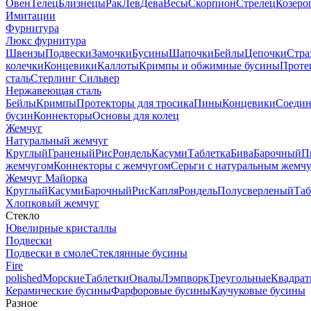
Овен
Телец
Близнецы
Рак
Лев
Дева
Весы
Скорпион
Стрелец
Козеро
Имитации
Фурнитура
Люкс фурнитура
Швензы
Подвески
Замочки
Бусины
Шапочки
Бейлы
Цепочки
Стра
колечки
Концевики
Каллоты
Кримпы и обжимные бусины
Проте
сталь
Стерлинг Сильвер
Нержавеющая сталь
Бейлы
Кримпы
Протекторы для тросика
Пины
Концевики
Соедин
бусин
Коннекторы
Основы для колец
Жемчуг
Натуральный жемчуг
Круглый
Граненый
Рис
Рондель
Касуми
Таблетка
Бива
Барочный
П
жемчугом
Коннекторы с жемчугом
Серьги с натуральным жемч
Жемчуг Майорка
Круглый
Касуми
Барочный
Рис
Капля
Рондель
Полусверленый
Таб
Хлопковый жемчуг
Стекло
Ювелирные кристаллы
Подвески
Подвески в смоле
Стеклянные бусины
Fire
polished
Морские
Таблетки
Овалы
Лэмпворк
Треугольные
Квадрат
Керамические бусины
Фарфоровые бусины
Каучуковые бусины
Разное