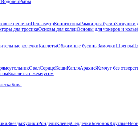
г
Водолей
Рыбы
зовые цепочки
Перламутр
Коннекторы
Рамки для бусин
Заглушки 
кторы для тросика
Основы для колец
Основы для чокеров и колье
ительные колечки
Каллоты
Обжимные бусины
Замочки
Швензы
Ц
рямоугольник
Овал
Сердце
Кеши
Капля
Арахис
Жемчуг без отверст
угом
Браслеты с жемчугом
летка
Бива
ики
Звезды
Кубики
Рондели
Клевер
Сердечки
Бочонок
Круглые
Нео