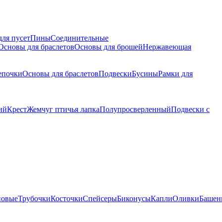
для пусет
Пины
Соединительные
Основы для браслетов
Основы для брошей
Нержавеющая
епочки
Основы для браслетов
Подвески
Бусины
Рамки для
ий
Крест
Жемчуг птичья лапка
Полупросверленный
Подвески с
новые
Трубочки
Косточки
Спейсеры
Биконусы
Капли
Оливки
Башен