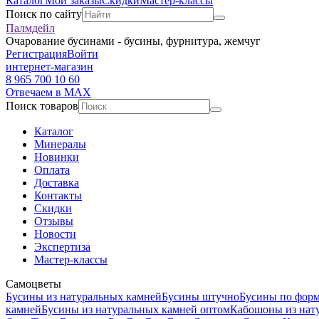
Каталог
Мои заказы
Скидки
Мастер-классы
Поиск по сайту
Палмдейл
Очарование бусинами - бусины, фурнитура, жемчуг
Регистрация
Войти
интернет-магазин
8 965 700 10 60
Отвечаем в MAX
Поиск товаров
Каталог
Минералы
Новинки
Оплата
Доставка
Контакты
Скидки
Отзывы
Новости
Экспертиза
Мастер-классы
Самоцветы
Бусины из натуральных камней
Бусины штучно
Бусины по фор
камней
Бусины из натуральных камней оптом
Кабошоны из нат