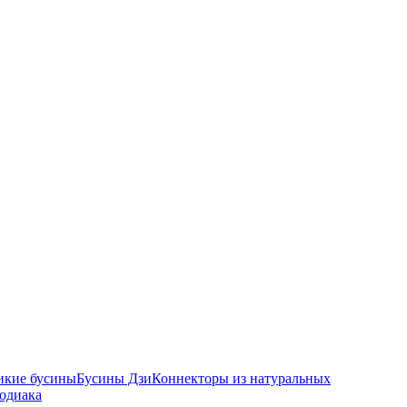
икие бусины
Бусины Дзи
Коннекторы из натуральных
зодиака