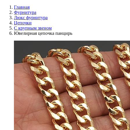
Главная
Фурнитура
Люкс фурнитура
Цепочки
С крупным звеном
Ювелирная цепочка панцирь