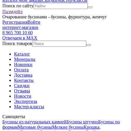
Каталог
Мои заказы
Скидки
Мастер-классы
Поиск по сайту
Палмдейл
Очарование бусинами - бусины, фурнитура, жемчуг
Регистрация
Войти
интернет-магазин
8 965 700 10 60
Отвечаем в MAX
Поиск товаров
Каталог
Минералы
Новинки
Оплата
Доставка
Контакты
Скидки
Отзывы
Новости
Экспертиза
Мастер-классы
Самоцветы
Бусины из натуральных камней
Бусины штучно
Бусины по
формам
Матовые бусины
Мелкие бусины
Крошка,