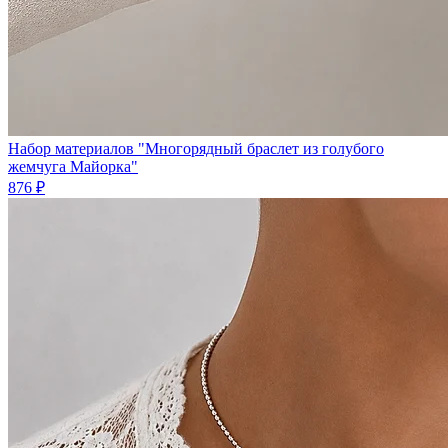
Набор материалов "Многорядный браслет из голубого
жемчуга Майорка"
876 ₽