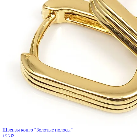
Швензы конго "Золотые полосы"
155 ₽