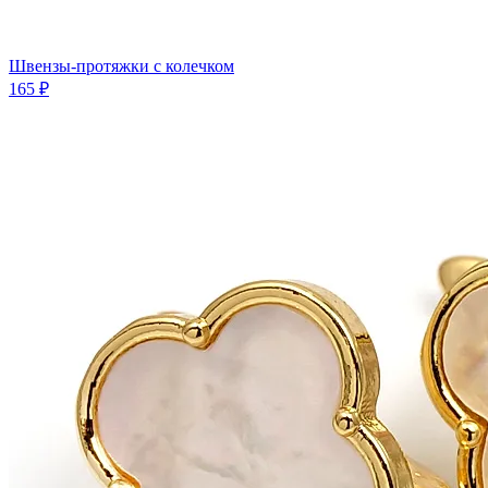
Швензы-протяжки с колечком
165 ₽