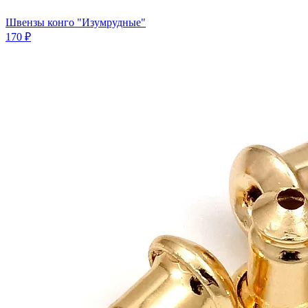
Швензы конго "Изумрудные"
170 ₽