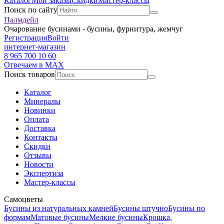
Каталог
Мои заказы
Скидки
Мастер-классы
Поиск по сайту
Палмдейл
Очарование бусинами - бусины, фурнитура, жемчуг
Регистрация
Войти
интернет-магазин
8 965 700 10 60
Отвечаем в MAX
Поиск товаров
Каталог
Минералы
Новинки
Оплата
Доставка
Контакты
Скидки
Отзывы
Новости
Экспертиза
Мастер-классы
Самоцветы
Бусины из натуральных камней
Бусины штучно
Бусины по
формам
Матовые бусины
Мелкие бусины
Крошка,