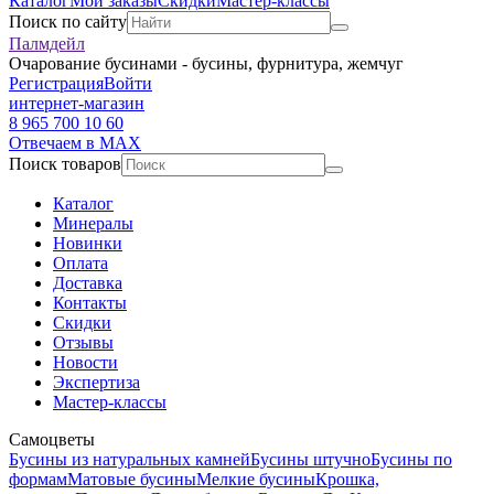
Каталог
Мои заказы
Скидки
Мастер-классы
Поиск по сайту
Палмдейл
Очарование бусинами - бусины, фурнитура, жемчуг
Регистрация
Войти
интернет-магазин
8 965 700 10 60
Отвечаем в MAX
Поиск товаров
Каталог
Минералы
Новинки
Оплата
Доставка
Контакты
Скидки
Отзывы
Новости
Экспертиза
Мастер-классы
Самоцветы
Бусины из натуральных камней
Бусины штучно
Бусины по
формам
Матовые бусины
Мелкие бусины
Крошка,