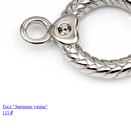
Тогл "Змеиные узоры"
115 ₽