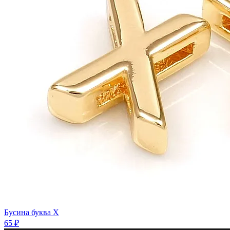
Бусина буква X
65 ₽