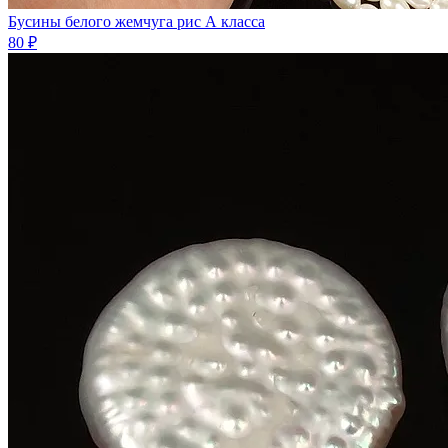
Бусины белого жемчуга рис А класса
80 ₽