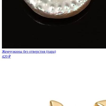
Жемчужины без отверстия (пара)
420 ₽