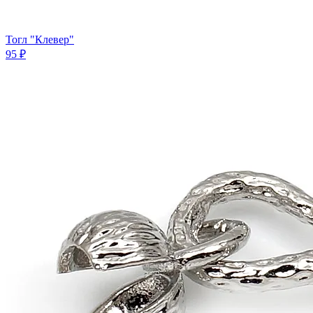
Тогл "Клевер"
95 ₽