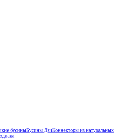
икие бусины
Бусины Дзи
Коннекторы из натуральных
зодиака