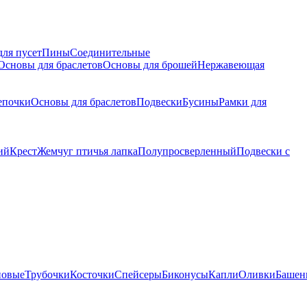
для пусет
Пины
Соединительные
Основы для браслетов
Основы для брошей
Нержавеющая
епочки
Основы для браслетов
Подвески
Бусины
Рамки для
ий
Крест
Жемчуг птичья лапка
Полупросверленный
Подвески с
новые
Трубочки
Косточки
Спейсеры
Биконусы
Капли
Оливки
Башен