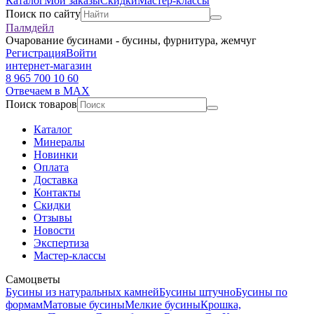
Каталог
Мои заказы
Скидки
Мастер-классы
Поиск по сайту
Палмдейл
Очарование бусинами - бусины, фурнитура, жемчуг
Регистрация
Войти
интернет-магазин
8 965 700 10 60
Отвечаем в MAX
Поиск товаров
Каталог
Минералы
Новинки
Оплата
Доставка
Контакты
Скидки
Отзывы
Новости
Экспертиза
Мастер-классы
Самоцветы
Бусины из натуральных камней
Бусины штучно
Бусины по
формам
Матовые бусины
Мелкие бусины
Крошка,