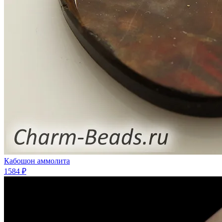
Кабошон аммолита
1584 ₽