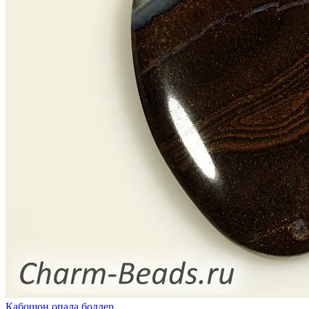
Кабошон опала болдер