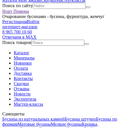
Каталог
Мои заказы
Скидки
Мастер-классы
Поиск по сайту
Норт Помона
Очарование бусинами - бусины, фурнитура, жемчуг
Регистрация
Войти
интернет-магазин
8 965 700 10 60
Отвечаем в MAX
Поиск товаров
Каталог
Минералы
Новинки
Оплата
Доставка
Контакты
Скидки
Отзывы
Новости
Экспертиза
Мастер-классы
Самоцветы
Бусины из натуральных камней
Бусины штучно
Бусины по
формам
Матовые бусины
Мелкие бусины
Крошка,