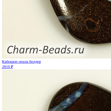
Кабошон опала болдер
2810 ₽